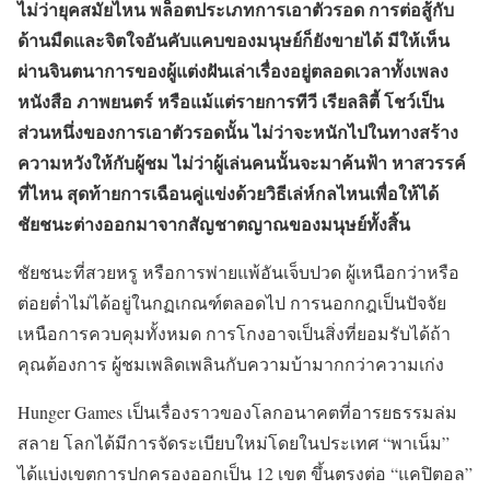
ไม่ว่ายุคสมัยไหน พล็อตประเภทการเอาตัวรอด การต่อสู้กับ
ด้านมืดและจิตใจอันคับแคบของมนุษย์ก็ยังขายได้ มีให้เห็น
ผ่านจินตนาการของผู้แต่งฝันเล่าเรื่องอยู่ตลอดเวลาทั้งเพลง
หนังสือ ภาพยนตร์ หรือแม้แต่รายการทีวี เรียลลิตี้ โชว์เป็น
ส่วนหนึ่งของการเอาตัวรอดนั้น ไม่ว่าจะหนักไปในทางสร้าง
ความหวังให้กับผู้ชม ไม่ว่าผู้เล่นคนนั้นจะมาค้นฟ้า หาสวรรค์
ที่ไหน สุดท้ายการเฉือนคู่แข่งด้วยวิธีเล่ห์กลไหนเพื่อให้ได้
ชัยชนะต่างออกมาจากสัญชาตญาณของมนุษย์ทั้งสิ้น
ชัยชนะที่สวยหรู หรือการพ่ายแพ้อันเจ็บปวด ผู้เหนือกว่าหรือ
ต่อยต่ำไม่ได้อยู่ในกฏเกณฑ์ตลอดไป การนอกกฎเป็นปัจจัย
เหนือการควบคุมทั้งหมด การโกงอาจเป็นสิ่งที่ยอมรับได้ถ้า
คุณต้องการ ผู้ชมเพลิดเพลินกับความบ้ามากกว่าความเก่ง
Hunger Games
เป็นเรื่องราวของโลกอนาคตที่อารยธรรมล่ม
สลาย โลกได้มีการจัดระเบียบใหม่โดยในประเทศ “พาเน็ม”
ได้แบ่งเขตการปกครองออกเป็น 12 เขต ขึ้นตรงต่อ “แคปิตอล”