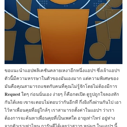
ขอแนะนำแอปพลิเคชันคลายเหงาอีกหนึ่งแอปฯ ซึ่งเจ้าแอปฯ
ตัวนี้มีความหรรษาในตัวของมันเองมาก แต่ความพิเศษของ
มันคือคุณสามารถแชตกับคนที่คุณไม่รู้จักโดยไม่ต้องมีการ
Request
ใดๆ ก่อนนั่นเอง ง่ายๆ ก็คือกดเปิด ดูรูปถูกใจลองทัก
กันได้เลย เขาจะตอบไม่ตอบว่ากันอีกที กึ่งยิงกึ่งผ่านกันไป เอา
ไว้หาเพื่อนคุยที่อยู่ใกล้ๆ เราสามารถตั้งค่าในแอปฯ ว่าเรา
ต้องการจะค้นหาเพื่อนคุยที่เป็นเพศใด อายุเท่าไหร่ อยู่ห่าง
จากตัวเราเท่าไหน การันตีได้เลยว่าสาวๆ หนุ่มๆ ในแอปฯ นี้