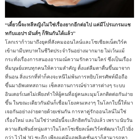
“เดี๋ยวนี้จะหลีหญิงไม่ใช่เรื่องยากอีกต่อไป แค่มีโปรแกรมแช
ทกับแอปฯ มันส์ๆ ก็ฟินกันได้แล้ว”
โลกเราก้าวมาถึงยุคที่สังคมออนไลน์และโซเชียลเน็ตเวิร์ค
เข้ามามีบทบาทในชีวิตประจำวันอย่างมากมาย ไม่เว้นแม้
กระทั่งเรื่องการสนองอารมณ์ความรักความใคร่ ซึ่งเป็นเรื่อง
ที่มนุษย์แทบทุกคนให้ความสำคัญ ตั้งแต่ลืมตาตื่นขึ้นมาจาก
ที่นอน สิ่งแรกที่ทำก็คงจะหนีไม่พ้นการหยิบโทรศัพท์มือถือ
ขึ้นมาอัพเดทสถานะ เช็คสถานการณ์ข่าวสารต่างๆ ระบบ
อินเตอร์เนตไม่เพียงทำให้ผู้คนที่อยู่คนละมุมโลกติดต่อกันง่าย
ขึ้น ในขณะเดียวกันมันก็เชื่อมโยงคนเหงาๆ ในโลกใบนี้ให้มา
เจอกันอย่างง่ายดายด้วยเช่นกัน การหาคู่รักออนไลน์ไม่ใช่
เรื่องใหม่ และไม่ใช่ว่าสมัยนี้จะเลิกฮิตกันไปแล้ว เพราะนับวัน
ความสัมพันธ์หนุ่มสาวในโลกโซเชียลเน็ตเวิร์คพัฒนาไปไวยิ่ง
กว่า ไวไฟ 3G ซะอีก เพียงแค่มีแอพลิเคชั่นเราก็สามารถหา