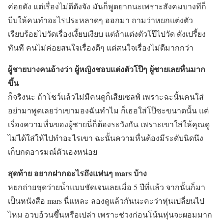
ค่อยดัง แต่เรื่องไม่ดีดังจัง มันก็พูดยากนะเพราะสังคมบางทีก็
บีบให้คนทำอะไรประหลาดๆ ออกมา ถามว่าหยกแต่งตัว
เรียบร้อยไปวัดเรื่องเงี้ยบเงียบ แต่ถ้าแต่งตัวโป๊ไปวัด ดังเปรี้ยง
ทันที คนไม่ค่อยสนใจเรื่องดีๆ แต่สนใจเรื่องไม่ดีมากกว่า
ผู้ชายบางคนอ้างว่า ผู้หญิงชอบแต่งตัวโป๊ๆ ผู้ชายเลยหื่นมาก
ขึ้น
ก็จริงนะ ถ้าโชว์แล้วไม่มีคนดูก็เสียเซลฟ์ เพราะฉะนั้นคนใส่
อย่ามาพูดเลยว่าเขามองฉันทำไม ก็เธอใส่โป๊ซะขนาดนั้น แต่
เรื่องความหื่นของผู้ชายนี่ก็ต้องระวังกัน เพราะเขาใส่ให้คุณดู
ไม่ได้ใส่ให้ไปทำอะไรเขา ฉะนั้นความหื่นต้องมีระดับนิดนึง
เก็บกดอารมณ์ตัวเองหน่อย
สุดท้าย อยากฝากอะไรถึงแฟนๆ
mars
บ้าง
หยกถ่ายชุดว่ายน้ำแบบชัดเจนเลยเมื่อ 5 ปีที่แล้ว จากนั้นก็มา
เป็นหนังสือ mars นี่แหละ ลองดูแล้วกันนะคะว่าหุ่นเปลี่ยนไป
ไหม อวบอ้วนขึ้นหรือเปล่า เพราะช่วงก่อนโน้นหุ่นจะผอมมาก