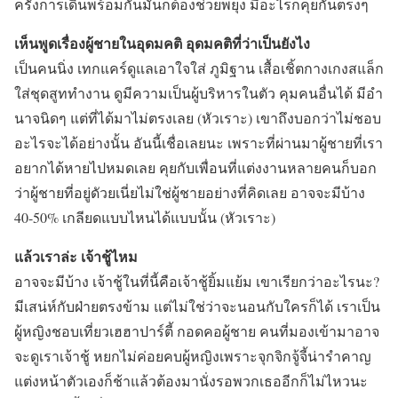
ครั้งการเดินพร้อมกันมันก็ต้องช่วยพยุง มีอะไรก็คุยกันตรงๆ
เห็นพูดเรื่องผู้ชายในอุดมคติ อุดมคติที่ว่าเป็นยังไง
เป็นคนนิ่ง เทกแคร์ดูแลเอาใจใส่ ภูมิฐาน เสื้อเชิ้ตกางเกงสแล็ก
ใส่ชุดสูททำงาน ดูมีความเป็นผู้บริหารในตัว คุมคนอื่นได้ มีอำ
นาจนิดๆ แต่ที่ได้มาไม่ตรงเลย (หัวเราะ) เขาถึงบอกว่าไม่ชอบ
อะไรจะได้อย่างนั้น อันนี้เชื่อเลยนะ เพราะที่ผ่านมาผู้ชายที่เรา
อยากได้หายไปหมดเลย คุยกับเพื่อนที่แต่งงานหลายคนก็บอก
ว่าผู้ชายที่อยู่ดัวยเนี่ยไม่ใช่ผู้ชายอย่างที่คิดเลย อาจจะมีบ้าง
40-50% เกลียดแบบไหนได้แบบนั้น (หัวเราะ)
แล้วเราล่ะ เจ้าชู้ไหม
อาจจะมีบ้าง เจ้าชู้ในที่นี้คือเจ้าชู้ยิ้มแย้ม เขาเรียกว่าอะไรนะ?
มีเสน่ห์กับฝ่ายตรงข้าม แต่ไม่ใช่ว่าจะนอนกับใครก็ได้ เราเป็น
ผู้หญิงชอบเที่ยวเฮฮาปาร์ตี้ กอดคอผู้ชาย คนที่มองเข้ามาอาจ
จะดูเราเจ้าชู้ หยกไม่ค่อยคบผู้หญิงเพราะจุกจิกจู้จี้น่ารำคาญ
แต่งหน้าตัวเองก็ช้าแล้วต้องมานั่งรอพวกเธออีกก็ไม่ไหวนะ