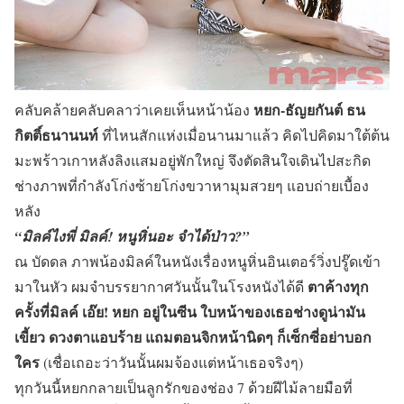
หยก-ธัญยกันต์ ธน
คลับคล้ายคลับคลาว่าเคยเห็นหน้าน้อง
กิตติ์ธนานนท์
ที่ไหนสักแห่งเมื่อนานมาแล้ว คิดไปคิดมาใต้ต้น
มะพร้าวเกาหลังลิงแสมอยู่พักใหญ่ จึงตัดสินใจเดินไปสะกิด
ช่างภาพที่กำลังโก่งซ้ายโก่งขวาหามุมสวยๆ แอบถ่ายเบื้อง
หลัง
“มิลค์ไงพี่ มิลค์! หนูหิ่นอะ จำได้ป่าว?”
ณ บัดดล ภาพน้องมิลค์ในหนังเรื่องหนูหิ่นอินเตอร์วิ่งปรู๊ดเข้า
ตาค้างทุก
มาในหัว ผมจำบรรยากาศวันนั้นในโรงหนังได้ดี
ครั้งที่มิลค์ เอ๊ย! หยก อยู่ในซีน ใบหน้าของเธอช่างดูน่ามัน
เขี้ยว ดวงตาแอบร้าย แถมตอนจิกหน้านิดๆ ก็เซ็กซี่อย่าบอก
ใคร
(เชื่อเถอะว่าวันนั้นผมจ้องแต่หน้าเธอจริงๆ)
ทุกวันนี้หยกกลายเป็นลูกรักของช่อง 7 ด้วยฝีไม้ลายมือที่