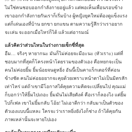
ไม่ใช่คนชอบออกกำลังกายอยู่แล้ว แต่พอเห็นเพื่อนรอบข้าง
เขาออกกำลังกายกันเราก็เริ่มบ้าง ผู้หญิงยุคใหม่ต้องดูแข็งแรง
แต่ก็เล่นเองที่บ้าน ยกขา ยกแขน ตามความรู้สึกว่าเราอยาก
จะเล่น จะออกเมื่อไหร่ก็ได้ แล้วแต่อารมณ์
แล้วคิดว่าส่วนไหนในร่างกายเซ็กซี่ที่สุด
อืม… จริงๆ หายากนะ มันก็ไม่ค่อยจะมีอะนะ (หัวเราะ) แต่ที่
ชอบมากที่สุดก็โครงหน้าโดยรวมของตัวเอง คือหยกจะเป็น
คนไม่ค่อยยิ้ม ยิ้มน้อยจนดูหยิ่ง อันนี้เป็นคาแร็กเตอร์ที่ค่อน
ข้างชัด คนไม่ค่อยอยากจะคุยด้วยเพราะหน้าตาไม่เป็นมิตรสัก
เท่าไหร่ แต่ถ้าเขามีโอกาสได้คุยความคิดจะเปลี่ยนไป คุณแม่
ก็บอกว่าให้ยิ้มไปเถอะ ยิ้มมันไม่เสียตังค์ คือเราก็ลองไง แต่ยิ้ม
ไปก็เฟล เขาไม่ยิ้มกลับ โอ้ย! ไม่เอาดีกว่า กลับมาเป็นตัวของ
ตัวเองแบบนี้แหละ ใครจะว่าเราหยิ่งยังไงก็ช่าง ถ้าได้คุยกัน
ภาพเหล่านั้นจะหายไปเอง