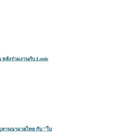
 หลังร่วมงานกับ Louis
 บุญลานนามวยไทย กับ "ใบ