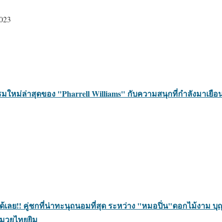
2023
ใหม่ล่าสุดของ "Pharrell Williams" กับความสนุกที่กำลังมาเยือน
้ได้เลย!! คู่ชกที่น่าทะนุถนอมที่สุด ระหว่าง "หมอปิ่น"ดอกไม้งาม
ามวยไทยยิม