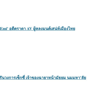
o Emi’ อดีตราดา AV ผู้หลงมนต์เสน่ห์เมืองไทย
วผู้รันวงการเซ็กซี่ เจ้าของฉายาหน้ามัธยม นมมหา’ลัย