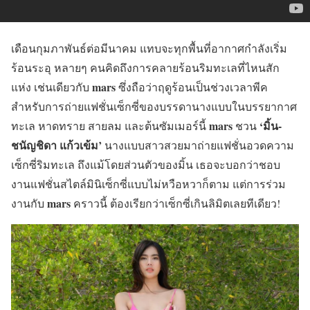
เดือนกุมภาพันธ์ต่อมีนาคม แทบจะทุกพื้นที่อากาศกำลังเริ่ม
ร้อนระอุ หลายๆ คนคิดถึงการคลายร้อนริมทะเลที่ไหนสัก
mars
แห่ง เช่นเดียวกับ
ซึ่งถือว่าฤดูร้อนเป็นช่วงเวลาพีค
สำหรับการถ่ายแฟชั่นเซ็กซี่ของบรรดานางแบบในบรรยากาศ
mars
‘มิ้น-
ทะเล หาดทราย สายลม และต้นซัมเมอร์นี้
ชวน
ชนัญชิดา แก้วเข้ม’
นางแบบสาวสวยมาถ่ายแฟชั่นอวดความ
เซ็กซี่ริมทะเล ถึงแม้โดยส่วนตัวของมิ้น เธอจะบอกว่าชอบ
งานแฟชั่นสไตล์มินิเซ็กซี่แบบไม่หวือหวาก็ตาม แต่การร่วม
mars
งานกับ
คราวนี้ ต้องเรียกว่าเซ็กซี่เกินลิมิตเลยทีเดียว!