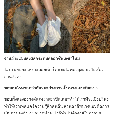
งานถ่ายแบบส่งผลกระทบต่ออาชีพเลขาไหม
ไม่กระทบค่ะ เพราะบอสเข้าใจ และไม่ค่อยยุ่งเกี่ยวกับเรื่อง
ส่วนตัวค่ะ
ชอบอะไรมากกว่ากันระหว่างการเป็นนางแบบกับเลขา
ชอบทั้งสองอย่างค่ะ เพราะอาชีพเลขาทำให้เรามีระเบียบวินัย
ทำให้เราเทคแคร์ความรู้สึกคนอื่น ส่วนอาชีพนางแบบคือการ
เป็นตัวของตัวเอง อยากทำอะไรก็ทำ ไม่ต้องอยู่ในกรอบค่ะ