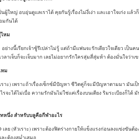
็นผู้ใหญ่ อบอุ่นดูแลเราได้ คุยกันรู้เรื่องไม่งี่เง่า และเอาใจเก่ง แล
อมกันได้
ู้ไหม
อย่างนี้เรียกเจ้าชู้รึเปล่าไม่รู้ แต่ถ้ามีแฟนจะรักเดียวใจเดียว เป็น
อเวลาเจ็บก็จะเจ็บมาก เลยไม่อยากรักใครสุ่มสี่สุ่มห้า ต้องมั่นใจว่
ญไหม
วเราะ) เพราะถ้าเรื่องเซ็กซ์มีปัญหา ชีวิตคู่ก็จะมีปัญหาตามมา มันเป็น
ะได้ไม่เบื่อ ความรักมันไม่ใช่แค่เรื่องบนเตียง ริมระเบียงก็ได้ 
ภทหนึ่ง สำหรับบลูคือกีฬาอะไร
D เลย (หัวเราะ) เพราะต้องฟิตร่างกายให้แข็งแรงก่อนลงแข่งขันต้อ
 และต้องสม่ำเสมอ