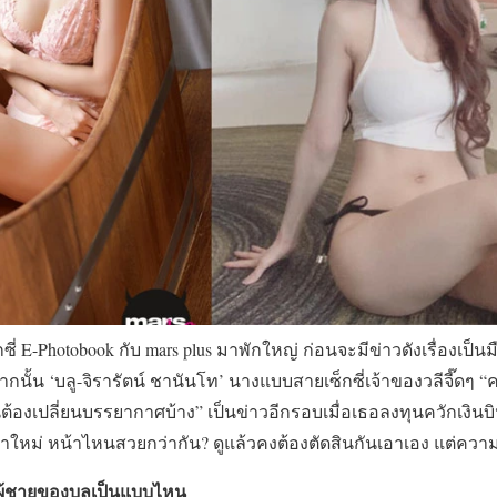
่ E-Photobook กับ mars plus มาพักใหญ่ ก่อนจะมีข่าวดังเรื่องเป็นมื
ากนั้น ‘บลู-จิรารัตน์ ชานันโท’ นางแบบสายเซ็กซี่เจ้าของวลีจี๊ดๆ “ค
ันต้องเปลี่ยนบรรยากาศบ้าง” เป็นข่าวอีกรอบเมื่อเธอลงทุนควักเงิน
าใหม่ หน้าไหนสวยกว่ากัน? ดูแล้วคงต้องตัดสินกันเอาเอง แต่ความเซ
ผู้ชายของบลูเป็นแบบไหน