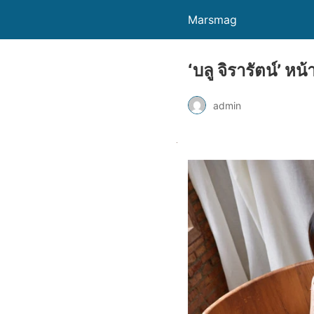
Marsmag
‘บลู จิรารัตน์’ ห
admin