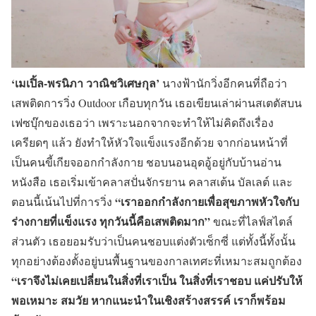
‘เมเปิ้ล-พรนิภา วาณิชวิเศษกุล’
นางฟ้านักวิ่งอีกคนที่ถือว่า
เสพติดการวิ่ง Outdoor เกือบทุกวัน เธอเขียนเล่าผ่านสเตตัสบน
เฟซบุ๊กของเธอว่า เพราะนอกจากจะทำให้ไม่คิดถึงเรื่อง
เครียดๆ แล้ว ยังทำให้หัวใจแข็งแรงอีกด้วย จากก่อนหน้าที่
เป็นคนขี้เกียจออกกำลังกาย ชอบนอนอุดอู้อยู่กับบ้านอ่าน
หนังสือ เธอเริ่มเข้าคลาสปั่นจักรยาน คลาสเต้น บัลเลต์ และ
“เราออกกำลังกายเพื่อสุขภาพหัวใจกับ
ตอนนี้เน้นไปที่การวิ่ง
ร่างกายที่แข็งแรง ทุกวันนี้คือเสพติดมาก”
ขณะที่ไลฟ์สไตล์
ส่วนตัว เธอยอมรับว่าเป็นคนชอบแต่งตัวเซ็กซี่ แต่ทั้งนี้ทั้งนั้น
ทุกอย่างต้องตั้งอยู่บนพื้นฐานของกาลเทศะที่เหมาะสมถูกต้อง
“เราจึงไม่เคยเปลี่ยนในสิ่งที่เราเป็น ในสิ่งที่เราชอบ แค่ปรับให้
พอเหมาะ สมวัย หากแนะนำในเชิงสร้างสรรค์ เราก็พร้อม