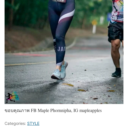
ขอบคุณภาพ FB Maple Phornnipha, IG mapleapples
Categories:
STYLE