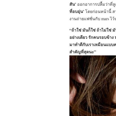
สัน’
ออกอาการปลื้มว่าที่ล
ที่อบอุ่น’
โดยก่อนหน้านี้ 
งานถ่ายแฟชั่นกับ mars ไว
“ถ้าใช่ มันก็ใช่ ถ้าไม่ใช่
อย่างเดียว รักคนรอบข้าง
มาทำดีกับเราเหมือนแบบคนใ
สำคัญที่สุดนะ”