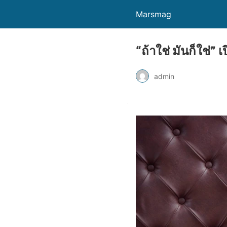
Marsmag
“ถ้าใช่ มันก็ใช่
admin