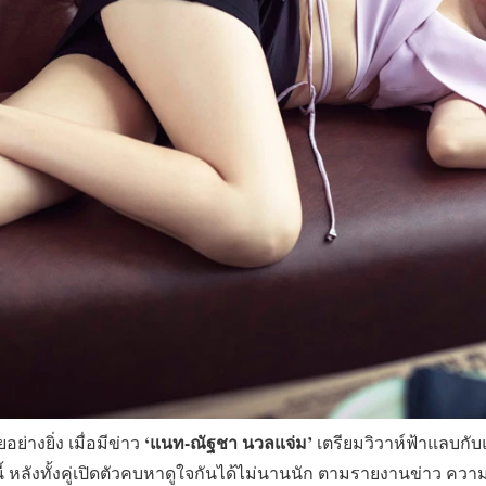
‘แนท-ณัฐชา นวลแจ่ม’
่างยิ่ง เมื่อมีข่าว
เตรียมวิวาห์ฟ้าแลบกั
ี้ หลังทั้งคู่เปิดตัวคบหาดูใจกันได้ไม่นานนัก ตามรายงานข่าว ความร