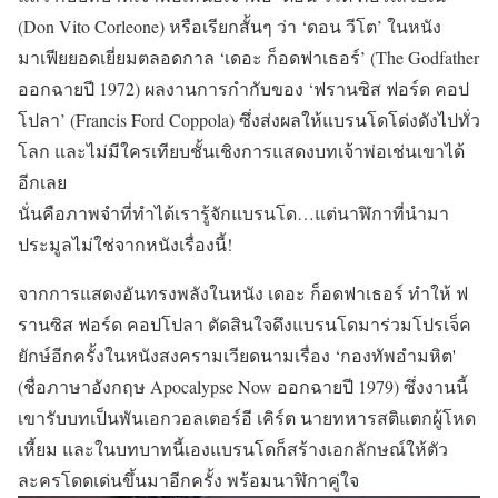
(Don Vito Corleone) หรือเรียกสั้นๆ ว่า ‘ดอน วีโต’ ในหนัง
มาเฟียยอดเยี่ยมตลอดกาล ‘เดอะ ก็อดฟาเธอร์’ (The Godfather
ออกฉายปี 1972) ผลงานการกำกับของ ‘ฟรานซิส ฟอร์ด คอป
โปลา’ (Francis Ford Coppola) ซึ่งส่งผลให้แบรนโดโด่งดังไปทั่ว
โลก และไม่มีใครเทียบชั้นเชิงการแสดงบทเจ้าพ่อเช่นเขาได้
อีกเลย
นั่นคือภาพจำที่ทำได้เรารู้จักแบรนโด…แต่นาฬิกาที่นำมา
ประมูลไม่ใช่จากหนังเรื่องนี้!
จากการแสดงอันทรงพลังในหนัง เดอะ ก็อดฟาเธอร์ ทำให้ ฟ
รานซิส ฟอร์ด คอปโปลา ตัดสินใจดึงแบรนโดมาร่วมโปรเจ็ค
ยักษ์อีกครั้งในหนังสงครามเวียดนามเรื่อง ‘กองทัพอำมหิต'
(ชื่อภาษาอังกฤษ Apocalypse Now ออกฉายปี 1979) ซึ่งงานนี้
เขารับบทเป็นพันเอกวอลเตอร์อี เคิร์ต นายทหารสติแตกผู้โหด
เหี้ยม และในบทบาทนี้เองแบรนโดก็สร้างเอกลักษณ์ให้ตัว
ละครโดดเด่นขึ้นมาอีกครั้ง พร้อมนาฬิกาคู่ใจ