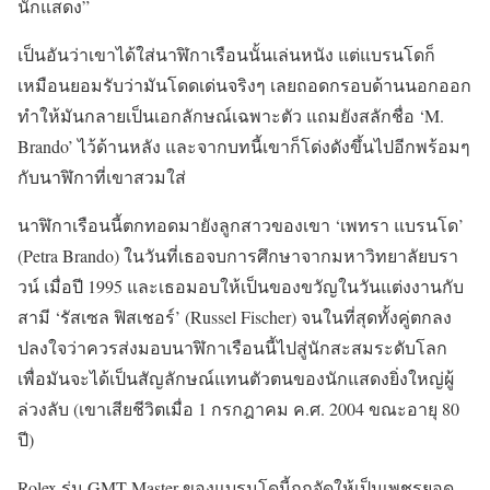
นักแสดง”
เป็นอันว่าเขาได้ใส่นาฬิกาเรือนนั้นเล่นหนัง แต่แบรนโดก็
เหมือนยอมรับว่ามันโดดเด่นจริงๆ เลยถอดกรอบด้านนอกออก
ทำให้มันกลายเป็นเอกลักษณ์เฉพาะตัว แถมยังสลักชื่อ ‘M.
Brando’ ไว้ด้านหลัง และจากบทนี้เขาก็โด่งดังขึ้นไปอีกพร้อมๆ
กับนาฬิกาที่เขาสวมใส่
นาฬิกาเรือนนี้ตกทอดมายังลูกสาวของเขา ‘เพทรา แบรนโด’
(Petra Brando) ในวันที่เธอจบการศึกษาจากมหาวิทยาลัยบรา
วน์ เมื่อปี 1995 และเธอมอบให้เป็นของขวัญในวันแต่งงานกับ
สามี ‘รัสเซล ฟิสเชอร์’ (Russel Fischer) จนในที่สุดทั้งคู่ตกลง
ปลงใจว่าควรส่งมอบนาฬิกาเรือนนี้ไปสู่นักสะสมระดับโลก
เพื่อมันจะได้เป็นสัญลักษณ์แทนตัวตนของนักแสดงยิ่งใหญ่ผู้
ล่วงลับ (เขาเสียชีวิตเมื่อ 1 กรกฎาคม ค.ศ. 2004 ขณะอายุ 80
ปี)
Rolex รุ่น GMT-Master ของแบรนโดนี้ถูกจัดให้เป็นเพชรยอด