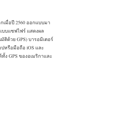
มากเมื่อปี 2560 ออกแบบมา
อยแบบแซฟไฟร์ แสดงผล
นมัติด้วย GPS) บารอมิเตอร์
็อปหรือมือถือ iOS และ
้ทั้ง GPS ของอเมริกาและ