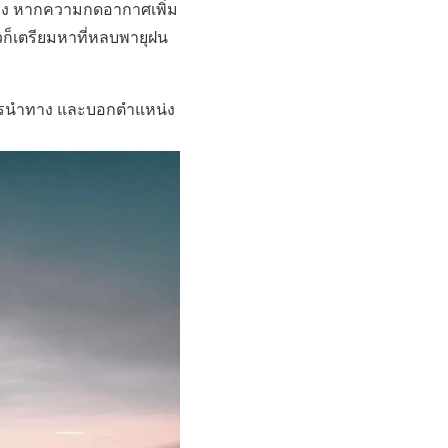
ปลง หากความกดอากาศเพิ่ม
วก็เตรียมหาที่หลบพายุฝน
่อการนำทาง และบอกตำแหน่ง