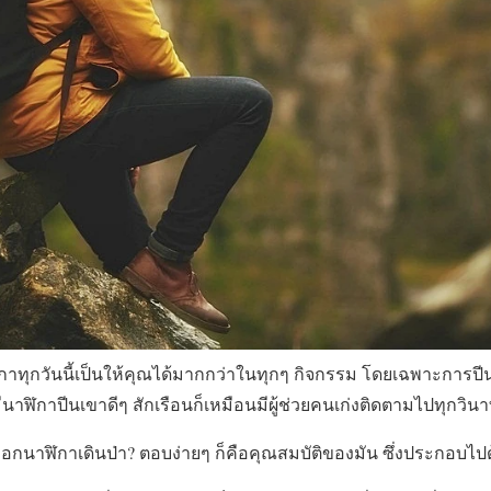
กาทุกวันนี้เป็นให้คุณได้มากกว่าในทุกๆ กิจกรรม โดยเฉพาะการปีน
ฬิกาปีนเขาดีๆ สักเรือนก็เหมือนมีผู้ช่วยคนเก่งติดตามไปทุกวินา
อกนาฬิกาเดินป่า? ตอบง่ายๆ ก็คือคุณสมบัติของมัน ซึ่งประกอบไป