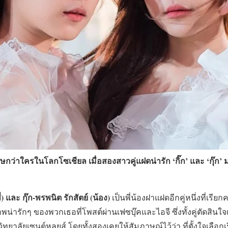
ษกว่าใครในโลกโซเชียล เมื่อสองสาวคู่แฝดน่ารัก ‘กิ๊ก’ และ ‘กุ๊ก’
ี่) และ กุ๊ก-พรพนิต รักสัตย์ (น้อง)
เป็นพี่น้องฝาแฝดอีกคู่หนึ่งที่เรี
น่ารักๆ ของพวกเธอที่โพสต์ผ่านเฟซบุ๊คและไอจี ซึ่งทั้งคู่ตัดสินใจ
ลัยเซนต์หลุยส์ โดยทั้งสองเคยให้สัมภาษณ์ไว้ว่า ที่ตั้งใจเลือกเร