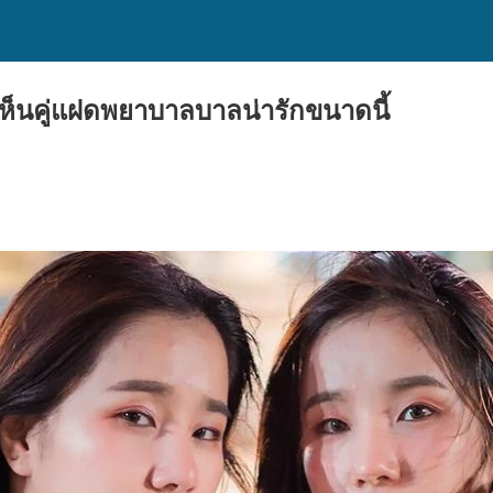
่อเห็นคู่แฝดพยาบาลบาลน่ารักขนาดนี้