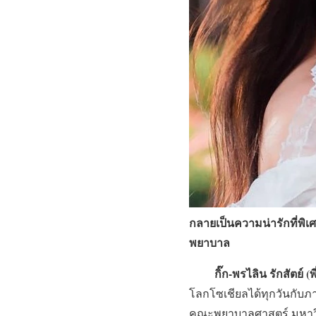
กลายเป็นความน่ารักที่พิเศ
พยาบาล
กิ๊ก-พรไลิน รักสัตย์ (พ
โลกโซเชียลได้ทุกวันกับภาพ
คณะพยาบาลศาสตร์ มหาวิทยา