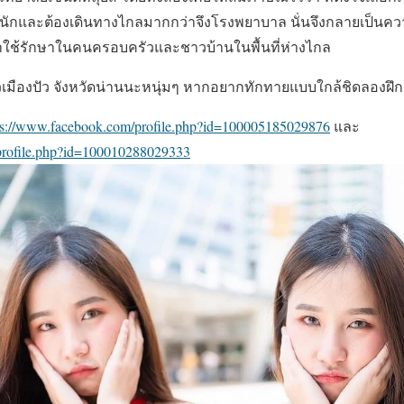
ักและต้องเดินทางไกลมากกว่าจึงโรงพยาบาล นั่นจึงกลายเป็นความ
มาใช้รักษาในคนครอบครัวและชาวบ้านในพื้นที่ห่างไกล
าวเมืองปัว จังหวัดน่านนะหนุ่มๆ หากอยากทักทายแบบใกล้ชิดลองฝึกอู
ps://www.facebook.com/profile.php?id=100005185029876
และ
profile.php?id=100010288029333