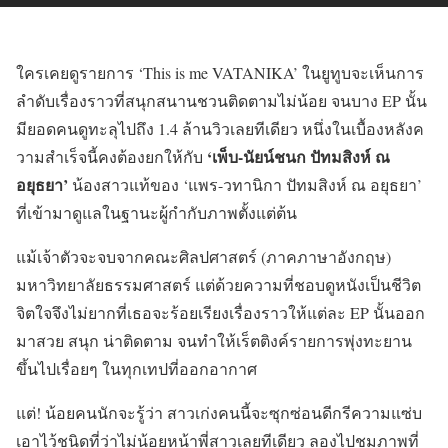
ใครเคยดูรายการ ‘This is me VATANIKA’ ในยูทูบจะเห็นการ
ลำดับเรื่องราวที่สนุกสนานชวนติดตามไม่น้อย จนบาง EP นั้น
มียอดคนดูทะลุไปถึง 1.4 ล้านวิวเลยทีเดียว หนึ่งในเบื้องหลังค
‘เพ็บ-นัยน์ชนก ปัทมสิงห์ ณ
วามสำเร็จนี้คงต้องยกให้กับ
อยุธยา’
น้องสาวแท้ของ ‘แพร-วทานิกา ปัทมสิงห์ ณ อยุธยา’
ที่เข้ามาดูแลในฐานะผู้กำกับภาพตั้งแต่ต้น
แม้เจ้าตัวจะจบจากคณะศิลปศาสตร์ (ภาคภาษาอังกฤษ)
มหาวิทยาลัยธรรมศาสตร์ แต่ด้วยความที่ชอบดูหนังเป็นชีวิต
จิตใจจึงไม่ยากที่เธอจะร้อยเรียงเรื่องราวให้แต่ละ EP นั้นออก
มาสวย สนุก น่าติดตาม จนทำให้เร็ตติงค์รายการพุ่งทะยาน
ขึ้นไปเรื่อยๆ ในทุกเทปที่ออกอากาศ
แต่! น้อยคนนักจะรู้ว่า สาวเก่งคนนี้จะซุกซ่อนดีกรีความแซ่บ
เอาไว้ชนิดที่ว่าไม่น้อยหน้าพี่สาวเลยทีเดียว ลองไปชมภาพที่