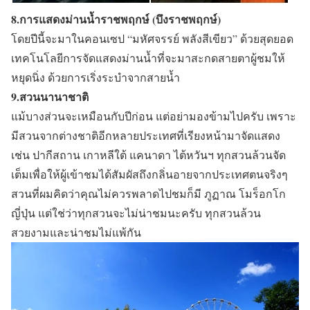
8.การแสดงม่านน้ำราชพฤกษ์ (บึงราชพฤกษ์)
โดยปีนี้จะมาในคอนเซป “มหัศจรรย์ พลังสีเขียว” ด้วยสุดยอด
เทคโนโลยีการจัดแสดงม่านน้ำที่จะมาสะกดสายตาผู้ชมให้
หยุดนิ่ง ด้วยการเริ่งระบำจากสายน้ำ
9.สวนนานาชาติ
แม้บางส่วนจะเหมือนกับปีก่อน แต่อย่ามองข้ามไปครับ เพราะ
มีสวนจากต่างชาติอีกหลายประเทศที่เรียงหน้ามาจัดแสดง
เช่น ปากีสถาน เกาหลีใต้ แคนาดา ไต้หวันฯ ทุกสวนล้วนจัด
เต็มเพื่อให้ผู้เข้าชมได้สัมผัสถึงกลิ่นอายจากประเทศตนจริงๆ
สวนที่ผมคิดว่าคุณไม่ควรพลาดไปชมก็มี ภูฏาณ โมร็อกโก
ญี่ปุ่น แต่ใช่ว่าทุกสวนจะไม่น่าชมนะครับ ทุกสวนล้วน
สวยงามและน่าชมไม่แพ้กัน