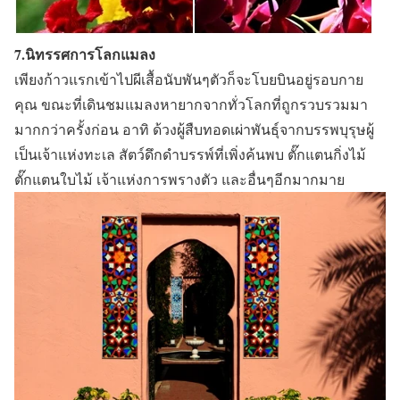
7.นิทรรศการโลกแมลง
เพียงก้าวแรกเข้าไปผีเสื้อนับพันๆตัวก็จะโบยบินอยู่รอบกาย
คุณ ขณะที่เดินชมแมลงหายากจากทั่วโลกที่ถูกรวบรวมมา
มากกว่าครั้งก่อน อาทิ ด้วงผู้สืบทอดเผ่าพันธุ์จากบรรพบุรุษผู้
เป็นเจ้าแห่งทะเล สัตว์ดึกดำบรรพ์ที่เพิ่งค้นพบ ตั๊กแตนกิ่งไม้
ตั๊กแตนใบไม้ เจ้าแห่งการพรางตัว และอื่นๆอีกมากมาย