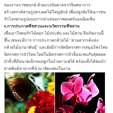
ของงานราชพฤกษ์ ด้วยแรงบันดาลจากจินตนาการ
สร้างสรรค์สวนรูปทรงผลไม้ใหญ่ยักษ์ เพื่อปลูกฝังให้เยาวชน
รักโลกผ่านรูปแบบการนำเสนอภาพยนตร์แอนนิเมชั่น
6.การประกวดพืชสวนและนวัตกรรมพืชสวน
เพื่อเอาใจคนรักไม้ดอก ไม้ประดับ และไม้สวน จึงเกิดงานนี้
ขึ้น เช่นจะมีการ การประกวดกล้วยไม้ “สวนสวรรค์แห่ง
กล้วยไม้นานาพันธุ์” และยังมีการจัดนิทรรศการสมุนไพรไทย
นิทรรศการบัวไทย โดยในนิทรรศการบัวนั้นจะพบกับสุดยอด
บัวจิ๋วที่มีขนาดเล็กจนปลูกในถ้วยกาแฟได้ พร้อมทั้งได้ชมบัว
สายพันธ์หายากที่นำมาจัดแสดงในงาน