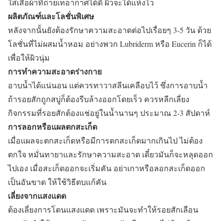
ใส่เสื้อผ้าที่ถ่ายเทอากาศได้ดี ผิวจะได้แห้งไว
ผลิตภัณฑ์และโลชั่นพิเศษ
หลังจากนั้นยังต้องรักษาความสะอาดต่อไปเรื่อยๆ 3-5 วัน ด้วย
โลชั่นที่ไม่ผสมน้ำหอม อย่างพวก Lubriderm หรือ Eucerin ก็ได้
เพื่อให้ผิวนุ่ม
การทำความสะอาดร่างกาย
อาบน้ำได้แน่นอน แต่ควรทาวาสลีนเคลือบไว้ ซึ่งการอาบน้ำ
ถ้ารอยสักถูกสบู่ก็ต้องรีบล้างออกโดยเร็ว ควรหลีกเลี่ยง
กิจกรรมที่รอยสักต้องแช่อยู่ในน้ำนานๆ ประมาณ 2-3 สัปดาห์
การลอกหรือแผลตกสะเก็ด
เมื่อแผลจะตกสะเก็ดหรือมีการตกสะเก็ดมากเกินไป ไม่ต้อง
ตกใจ หมั่นทายาและรักษาความสะอาด เดี๋ยวมันก็จะหลุดออก
ไปเอง เมื่อสะเก็ดออกจะเริ่มคัน อย่าเกาหรือลอกสะเก็ดออก
เป็นอันขาด ให้ใช้วิธีตบแก้คัน
เลี่ยงจากแสงแดด
ต้องเลี่ยงการโดนแสงแดด เพราะมันจะทำให้รอยสักเลือน