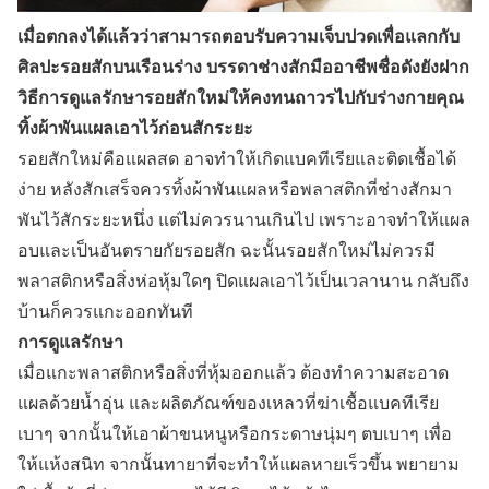
เมื่อตกลงได้แล้วว่าสามารถตอบรับความเจ็บปวดเพื่อแลกกับ
ศิลปะรอยสักบนเรือนร่าง บรรดาช่างสักมืออาชีพชื่อดังยังฝาก
วิธีการดูแลรักษารอยสักใหม่ให้คงทนถาวรไปกับร่างกายคุณ
ทิ้งผ้าพันแผลเอาไว้ก่อนสักระยะ
รอยสักใหม่คือแผลสด อาจทำให้เกิดแบคทีเรียและติดเชื้อได้
ง่าย หลังสักเสร็จควรทิ้งผ้าพันแผลหรือพลาสติกที่ช่างสักมา
พันไว้สักระยะหนึ่ง แต่ไม่ควรนานเกินไป เพราะอาจทำให้แผล
อบและเป็นอันตรายกัยรอยสัก ฉะนั้นรอยสักใหม่ไม่ควรมี
พลาสติกหรือสิ่งห่อหุ้มใดๆ ปิดแผลเอาไว้เป็นเวลานาน กลับถึง
บ้านก็ควรแกะออกทันที
การดูแลรักษา
เมื่อแกะพลาสติกหรือสิ่งที่หุ้มออกแล้ว ต้องทำความสะอาด
แผลด้วยน้ำอุ่น และผลิตภัณฑ์ของเหลวที่ฆ่าเชื้อแบคทีเรีย
เบาๆ จากนั้นให้เอาผ้าขนหนูหรือกระดาษนุ่มๆ ตบเบาๆ เพื่อ
ให้แห้งสนิท จากนั้นทายาที่จะทำให้แผลหายเร็วขึ้น พยายาม