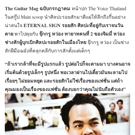
The Guitar Mag ฉบับกรกฎาคม
หน้าปก The Voice Thailand
ในสกู๊ป Main scoop นำศิลปะรอยสักมาตีแผ่ให้ลึกถึงกึ๋นอย่าง
ETERNAL SIGN รอยสัก ศิลปะที่อยู่กับเราจนวัน
น่าสนใจ
ตาย
จุ๊กกรู หว่อง
ทายาทคนที่ 2 ของจิมมี่ หว่อง
พาไปคุยกับ
ช่างสักผู้บุกเบิกศิลปะรอยสักในเมืองไทย
จุ๊กกรู หว่อง เป็นช่าง
สักฝีมือฉมังที่คลุกคลีกับการสักตั้งแต่เด็กๆ
“ถ้าเรากล้าที่จะมีรูปแรกแล้ว รูปต่อไปก็จะตามมา บางคนอาจ
เริ่มต้นด้วยรูปเล็กๆ รูปหนึ่ง พอเวลาผ่านไปเดี๋ยวมันจะลามไป
เรื่อยๆ ไม่ยอมหยุด และรอยสักไม่ใช่เรื่องของแฟชั่น แต่ถ้า
คุณมองเป็นเรื่องของแฟชั่น ต้องบอกว่าคุณไม่นับถือตัวเอง”