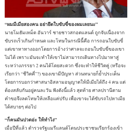
“ผมมีเมียสองคน อย่ายึดใบขับขี่ของผมเลยนะ”
นายโมฮัมเหม็ด อันวาร์ ชายชาวสกอตแลนด์ ถูกจับเนื่องจาก
ขับรถเร็วเกินกำหนด และโทษในกรณีนี้คือ การถอนใบขับขี่
แต่เขาหาทางออกโดยการอ้างว่าศาลจะถอนใบขับขี่ของเขา
ไม่ได้ เพราะมันจะทำให้เขาไม่สามารถเดินทางไปมาหาสู่
ระหว่างภรรยา 2 คนได้โดยสะดวก ซึ่งจะทำให้ชีวิตคู่ (หรือจะ
เรียกว่า “ชีวิตคี่”?) ของเขามีปัญหา ส่วนทนายก็ย้ำประเด็น
โดยการบอกว่าศาสนาอิสลามอนุญาตให้มีเมียได้ถึง 4 คน แต่
ต้องสลับกันอยู่คนละวัน ฟังดังนี้แล้ว สุดท้าย ศาลปรานีตาม
คำขอจึงลดโทษให้เหลือแค่ปรับ เพื่อเขาจะได้ขับรถไปหาเมีย
ได้สบายๆ ต่อไป
“ก็คนมันปวดอ่ะ ให้ทำไง”
เมื่อปีที่แล้ว ตำรวจรัฐแมรีแลนด์โดนประชาชนเรียกร้องเข้า