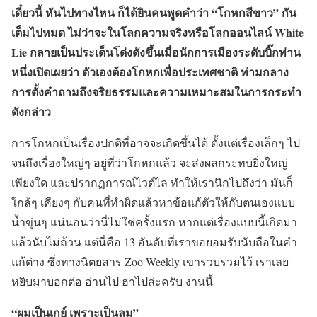
เดี๋ยวนี้ หันไปทางไหน ก็ได้ยินคนพูดคำว่า “โกหกสีขาว” กัน
เต็มไปหมด ไม่ว่าจะในโลกความจริงหรือโลกออนไลน์ White
Lie กลายเป็นประเด็นโด่งดังขึ้นเมื่อนักการเมืองระดับบิ๊กท่าน
หนึ่งเปิดเผยว่า ตัวเองต้องโกหกเพื่อประเทศชาติ ท่ามกลาง
การตั้งคำถามถึงจริยธรรมและความเหมาะสมในการกระทำ
ดังกล่าว
การโกหกเป็นเรื่องปกติที่อาจจะเกิดขึ้นได้ ตั้งแต่เรื่องเล็กๆ ไป
จนถึงเรื่องใหญ่ๆ อยู่ที่ว่าโกหกแล้ว จะส่งผลกระทบยิ่งใหญ่
เพียงใด และปรากฏการณ์ไวต์ไล ทำให้เรานึกไปถึงว่า มันก็
ใกล้ๆ เคียงๆ กับคนที่ทำผิดแล้วหาข้อแก้ตัวให้กับตนเองแบบ
น้ำขุ่นๆ แน่นอนว่านี่ไม่ใช่ครั้งแรก หากแต่เรื่องแบบนี้เกิดมา
แล้วนับไม่ถ้วน แต่นี่คือ 13 อันดับที่เราขอยอมรับนับถือในคำ
แก้ต่าง ซึ่งทางนิตยสาร Zoo Weekly เขารวบรวมไว้ เราเลย
หยิบมาบอกต่อ อ่านไป ฮาไปล่ะครับ งานนี้
“ผมเป็นเกย์ เพราะเป็นลม”