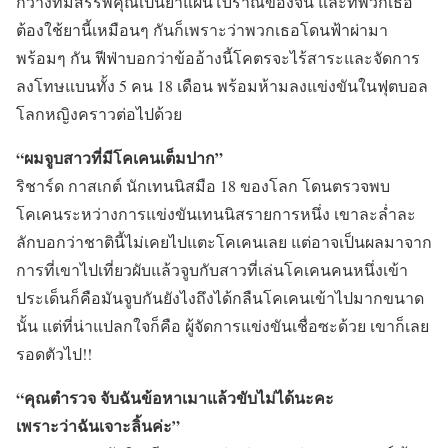
กวางที่มีสรรพคุณเป็นยาแผนโบราณของจีน และที่พวกเธอ
ต้องใช้ยานี้เหมือนๆ กันก็เพราะว่าพวกเธอโดนฟ้าผ่ามา
พร้อมๆ กัน ฟีฟ่าบอกว่าข้ออ้างนี้โคตรจะไร้สาระและจัดการ
ลงโทษแบนทั้ง 5 คน 18 เดือน พร้อมห้ามลงแข่งขันในฟุตบอล
โลกหญิงคราวต่อไปด้วย
“ผมจูบสาวที่มีโคเคนเต็มปาก”
ริชาร์ด กาสเกต์ นักเทนนิสมือ 18 ของโลก โดนตรวจพบ
โคเคนระหว่างการแข่งขันเทนนิสรายการหนึ่ง เขาละล่ำละ
ลักบอกว่าชาตินี้ไม่เคยไปแตะโคเคนเลย แต่อาจเป็นผลมาจาก
การที่เขาไปเที่ยวผับแล้วจูบกับสาวที่เล่นโคเคนคนหนึ่งเข้า
ประเด็นก็คือมันจูบกันยังไงถึงได้กลืนโคเคนเข้าไปมากขนาด
นั้น แต่ที่น่าแปลกใจก็คือ ผู้จัดการแข่งขันเชื่อซะด้วย เขาก็เลย
รอดตัวไป!!
“คุณตำรวจ จับฉันข้อหาเมาแล้วขับไม่ได้นะคะ
เพราะว่าฉันเจาะลิ้นค่ะ”