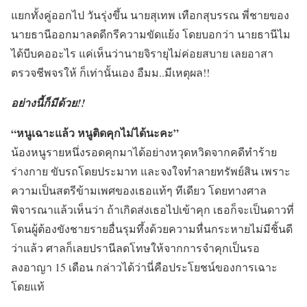
แยกทั้งคู่ออกไป วันรุ่งขึ้น นายสุเทพ เทือกสุบรรณ พี่ชายของ
นายธานีออกมาลดดีกรีความขัดแย้ง โดยบอกว่า นายธานีไม
ได้บีบคออะไร แค่เห็นว่านายจิรายุไม่ค่อยสบาย เลยอาสา
ตรวจชีพจรให้ ก็เท่านั้นเอง อืมม..มีเหตุผล!!
อย่างนี้ก็มีด้วย!!
“หนูเฉาะแล้ว หนูติดคุกไม่ได้นะคะ”
น้องหนูรายหนึ่งรอดคุกมาได้อย่างหวุดหวิดจากคดีทำร้าย
ร่างกาย ขับรถโดยประมาท และจงใจทำลายทรัพย์สิน เพราะ
ความเป็นสตรีข้ามเพศของเธอแท้ๆ ทีเดียว โดยทางศาล
พิจารณาแล้วเห็นว่า ถ้าเกิดส่งเธอไปเข้าคุก เธอก็จะเป็นดาวที่
โดนผู้ต้องขังชายรายอื่นรุมทึ้งด้วยความหื่นกระหายไม่มีชิ้นดี
ว่าแล้ว ศาลก็เลยปรานีลดโทษให้จากการจำคุกเป็นรอ
ลงอาญา 15 เดือน กล่าวได้ว่านี่คือประโยชน์ของการเฉาะ
โดยแท้