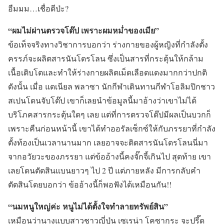
อืมมม…เชื่อดีป่ะ?
“ผมไม่ผ่านตรวจโด๊ป เพราะผมหม่ำของเมีย”
ข้อเท็จจริงทางวิชาการบอกว่า ร่างกายของผู้หญิงที่กำลังตั้ง
ครรภ์จะผลิตสารนันโดรโลน ซึ่งเป็นสารที่กระตุ้นให้กล้าม
เนื้อเติบโตและทำให้ร่างกายผลิตเม็ดเลือดแดงมากกว่าปกติ
ดังนั้น เมื่อ แดเนียล พลาซา นักกีฬาเดินทานกีฬาโอลิมปิกชาว
สเปนโดนจับโด๊ป เขาก็เลยนำข้อมูลนี้มาอ้างว่าเขาไม่ได้
บริโภคสารกระตุ้นใดๆ เลย แต่ที่การตรวจโด๊ปมีผลเป็นบวกก็
เพราะคืนก่อนหน้านี้ เขาได้ทำออรัลเซ็กซ์ให้กับภรรยาที่กำลัง
ตั้งท้องเป็นเวลานานมาก เลยอาจจะติดสารนันโดรโลนนี่มา
จากอวัยวะของภรรยา แต่ข้ออ้างนี้คงจั๊กจี้เกินไป สุดท้าย เขา
เลยโดนตัดสินแบนยาวๆ ไป 2 ปี แต่ภายหลัง มีการกลับคำ
ตัดสินโดยบอกว่า ข้ออ้างนี้ก็พอฟังได้เหมือนกัน!!
“นมหนูใหญ่ค่ะ หนูไม่ได้ตั้งใจทำลายทรัพย์สิน”
เหมือนว่านางแบบสาวชาวญี่ปุ่น เซเรน่า โคซากุระ จะปรี๊ด