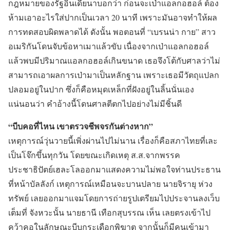
กฎหมายของรัฐอินเดียนาบอกว่า ก่อนจะเป่าแอลกอฮอล์ ต้อง
ห้ามเอาอะไรใส่ปากเป็นเวลา 20 นาที เพราะมันอาจทำให้ผล
การทดสอบผิดพลาดได้ ดังนั้น พอตอนที่ “เบรนน่า กาย” สาว
อเมริกันโดนจับข้อหาเมาแล้วขับ เนื่องจากเป่าแอลกอฮอล์
แล้วพบมีปริมาณแอลกอฮอล์เกินขนาด เธอจึงโต้กับศาลว่าไม่
สามารถเอาผลการเป่ามาเป็นหลักฐาน เพราะเธอมีวัตถุแปลก
ปลอมอยู่ในปาก ซึ่งก็คือหมุดเหล็กที่ฝังอยู่ในลิ้นนั่นเอง
แน่นอนว่า คำอ้างนี้โดนศาลตีตกไปอย่างไม่มีชิ้นดี
“บีบคอที่ไหน เขาตรวจชีพจรกันต่างหาก”
เหตุการณ์วุ่นวายนี้เพิ่งผ่านไปไม่นาน เรื่องก็คือสภาไทยที่เละ
เป็นโจ๊กขึ้นทุกวัน โดยขณะเกิดเหตุ ส.ส.จากพรรค
ประชาธิปัตย์เฮละโลออกมาแสดงความไม่พอใจท่านประธาน
ที่หน้าบัลลังก์ เหตุการณ์เหมือนจะบานปลาย นายจิรายุ ห่วง
ทรัพย์ เลยออกมาแจมโดยการถ่ายรูปเตรียมไปประจานลงเว็บ
เต็มที่ จังหวะนั้น นายธานี เทือกสุบรรณ เห็น เลยตรงเข้าไป
คว้าคอในลักษณะบีบกระเดือกพิฆาต จากนั้นก็มีคนเข้ามา