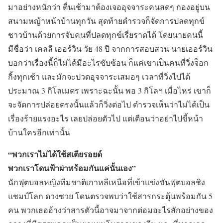
มาอย่างหนักว่า ตื่นเช้ามาต้องเจออุจจาระคนสดๆ กองอยู่บน
สนามหญ้าหน้าบ้านทุกวัน สุดท้ายตำรวจก็จัดการปลดทุกข์
ชาวบ้านด้วยการจับคนที่ปลดทุกข์เรี่ยราดได้ โดยนายคนนี้
มีชื่อว่า เคลลี เออร์วิน วัย 48 ปี จากการสอบสวน นายเออร์วิน
บอกว่าเรื่องนี้ก็ไม่ได้มีอะไรซับซ้อน ก็แค่เขาเป็นคนที่วิ่งจ็อก
กิ้งทุกเช้า และมักจะปวดอุจจาระเสมอๆ เวลาที่วิ่งไปได้
ประมาณ 3 กิโลเมตร เพราะฉะนั้น พอ 3 กิโลฯ เมื่อไหร่ เขาก็
จะจัดการปล่อยตรงนั้นแล้วก็วิ่งต่อไป ตำรวจเห็นว่าไม่ได้เป็น
เรื่องร้ายแรงอะไร เลยปล่อยตัวไป แต่เตือนว่าอย่าไปขี้หน้า
บ้านใครอีกเท่านั้น
“พวกเราไม่ได้ใช้สเตียรอยด์
พวกเราโดนฟ้าผ่าพร้อมกันแค่นั้นเอง”
นักฟุตบอลหญิงทีมชาติเกาหลีเหนือที่เข้าแข่งขันฟุตบอลชิง
แชมป์โลก ดวงซวย โดนตรวจพบว่าใช้สารกระตุ้นพร้อมกัน 5
คน พวกเธออ้างว่าสารตัวนี้อาจมาจากต่อมอะไรสักอย่างของ