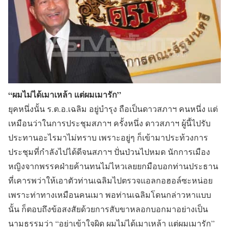
“ผมไม่ได้เมาเหล้า แต่ผมเมารัก”
ยุคหนึ่งนั้น ร.ต.อ.เฉลิม อยู่บำรุง ถือเป็นดาวสภาฯ คนหนึ่ง แต่
เหมือนว่าในการประชุมสภาฯ ครั้งหนึ่ง ดาวสภาฯ ผู้นี้ไปรับ
ประทานอะไรมาไม่ทราบ เพราะอยู่ๆ ก็เข้ามาประท้วงการ
ประชุมที่กำลังไปได้ดีจนสภาฯ ปั่นป่วนไปหมด นักการเมือง
หญิงจากพรรคฝ่ายค้านทนไม่ไหวเลยยกมือบอกท่านประธาน
ที่เคารพว่าให้เอาตัวท่านเฉลิมไปตรวจแอลกอฮอล์ซะหน่อย
เพราะท่าทางเหมือนคนเมา พอท่านเฉลิมโดนกล่าวหาแบบ
นั้น ก็ตอบถึงข้อสงสัยด้วยการสับขาหลอกบอกมาอย่างเป็น
นามธรรมว่า “อย่าเข้าใจผิด ผมไม่ได้เมาเหล้า แต่ผมเมารัก”