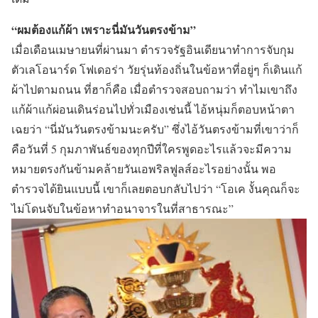
“ผมต้องแก้ผ้า เพราะนี่มันวันตรงข้าม”
เมื่อเดือนเมษายนที่ผ่านมา ตำรวจรัฐอินเดียนาทำการจับกุม
ตัวเลโอนาร์ด โฟเดอร่า วัยรุ่นท้องถิ่นในข้อหาที่อยู่ๆ ก็เดินแก้
ผ้าไปตามถนน ที่ฮาก็คือ เมื่อตำรวจสอบถามว่า ทำไมเขาถึง
แก้ผ้าแก้ผ่อนเดินร่อนไปทั่วเมืองเช่นนี้ ไอ้หนุ่มก็ตอบหน้าตา
เฉยว่า “นี่มันวันตรงข้ามนะครับ” ซึ่งไอ้วันตรงข้ามที่เขาว่าก็
คือวันที่ 5 กุมภาพันธ์ของทุกปีที่ใครพูดอะไรแล้วจะมีความ
หมายตรงกันข้ามคล้ายวันเอพริลฟูลส์อะไรอย่างนั้น พอ
ตำรวจได้ยินแบบนี้ เขาก็เลยตอบกลับไปว่า “โอเค งั้นคุณก็จะ
ไม่โดนจับในข้อหาทำอนาจารในที่สาธารณะ”