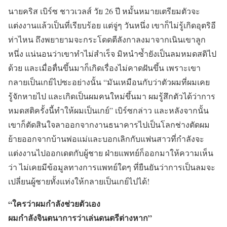
นายคริส เบิร์ซ ชาวเวลส์ วัย 26 ปี หมั้นหมายเตรียมตัวจะ
แต่งงานแล้วเป็นที่เรียบร้อย แต่จู่ๆ วันหนึ่ง เขาก็ไม่รู้เกิดอุตริอี
ท่าไหน ถึงพยายามจะกระโดดตีลังกาลงมาจากเนินเขาลูก
หนึ่ง แน่นอนว่าเขาทำไม่สำเร็จ มิหนำซ้ำยังเป็นลมหมดสติไป
ด้วย และเมื่อตื่นขึ้นมาก็เกิดเรื่องไม่คาดฝันขึ้น เพราะเขา
กลายเป็นเกย์ไปซะอย่างนั้น “มันเหมือนกับว่าตัวผมที่ผมเคย
รู้จักหายไป และเกิดเป็นผมคนใหม่ขึ้นมา ผมรู้สึกตัวได้ว่าการ
หมดสติครั้งนี้ทำให้ผมเป็นเกย์” เบิร์ซกล่าว และหลังจากนั้น
เขาก็ตัดสินใจลาออกจากงานธนาคารไปเป็นโลกช่างตัดผม
ย้ายออกจากบ้านพ่อแม่และบอกเลิกกับแฟนสาวที่กำลังจะ
แต่งงานไปออกเดตกับผู้ชาย ฝ่ายแพทย์ก็ออกมาให้ความเห็น
ว่า ไม่เคยมีข้อมูลทางการแพทย์ใดๆ ที่ยืนยันว่าการเป็นลมจะ
เปลี่ยนผู้ชายทั้งแท่งให้กลายเป็นเกย์ไปได้!
“ใครว่าผมกำลังช่วยตัวเอง
ผมกำลังจินตนาการว่าเล่นดนตรีต่างหาก”