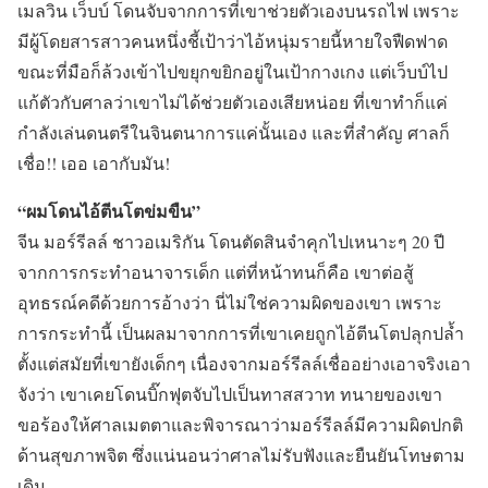
เมลวิน เว็บบ์ โดนจับจากการที่เขาช่วยตัวเองบนรถไฟ เพราะ
มีผู้โดยสารสาวคนหนึ่งชี้เป้าว่าไอ้หนุ่มรายนี้หายใจฟืดฟาด
ขณะที่มือก็ล้วงเข้าไปขยุกขยิกอยู่ในเป้ากางเกง แต่เว็บบ์ไป
แก้ตัวกับศาลว่าเขาไม่ได้ช่วยตัวเองเสียหน่อย ที่เขาทำก็แค่
กำลังเล่นดนตรีในจินตนาการแค่นั้นเอง และที่สำคัญ ศาลก็
เชื่อ!! เออ เอากับมัน!
“ผมโดนไอ้ตีนโตข่มขืน”
จีน มอร์รีลล์ ชาวอเมริกัน โดนตัดสินจำคุกไปเหนาะๆ 20 ปี
จากการกระทำอนาจารเด็ก แต่ที่หน้าทนก็คือ เขาต่อสู้
อุทธรณ์คดีด้วยการอ้างว่า นี่ไม่ใช่ความผิดของเขา เพราะ
การกระทำนี้ เป็นผลมาจากการที่เขาเคยถูกไอ้ตีนโตปลุกปล้ำ
ตั้งแต่สมัยที่เขายังเด็กๆ เนื่องจากมอร์รีลล์เชื่ออย่างเอาจริงเอา
จังว่า เขาเคยโดนบิ๊กฟุตจับไปเป็นทาสสวาท ทนายของเขา
ขอร้องให้ศาลเมตตาและพิจารณาว่ามอร์รีลล์มีความผิดปกติ
ด้านสุขภาพจิต ซึ่งแน่นอนว่าศาลไม่รับฟังและยืนยันโทษตาม
เดิม