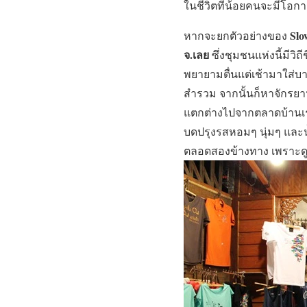
ในชีวิตที่น้อยคนจะมีโอก
Slo
หากจะยกตัวอย่างของ
จ.เลย
ซึ่งชุมชนแห่งนี้มีวิ
พยายามตื่นแต่เช้ามาใส่บ
สำรวม จากนั้นก็หาจักรยานส
แตกต่างไปจากตลาดบ้านเร
บดปรุงรสหอมๆ นุ่มๆ และน้ำ
ตลอดสองข้างทาง เพราะดูเห