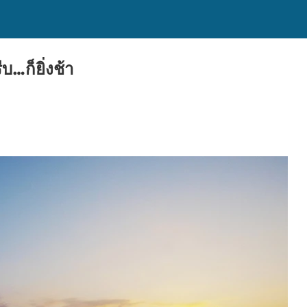
บ…ก็ยิ่งช้า