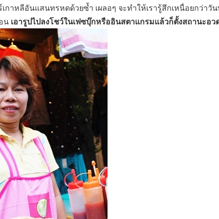
วร์เกาหลีอันแสนทรหดด้วยซ้ำ เผลอๆ จะทำให้เรารู้สึกเหนื่อยกว่าวั
เอารูปไปลงโชว์ในเฟซบุ๊กหรืออินสตาแกรมแล้วก็ตั้งสถานะอวด
นอน