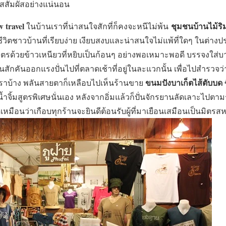
าสสัมผัสอย่างแน่นอน
w travel
ชุมชนบ้านไม้ริม
ในบ้านเราที่น่าสนใจสักที่ก็คงจะหนีไม่พ้น
ถีชีวิตชาวบ้านที่เรียบง่าย เงียบสงบและน่าสนใจไม่แพ้ที่ใดๆ ในต่าง
าตรด้วยข้าวเหนียวที่หยิบเป็นก้อนๆ อย่างพอเหมาะพอดี บรรจงใส่
ักคันออกแรงปั่นไปที่ตลาดเช้าที่อยู่ในละแวกนั้น เพื่อไปสำรวจว่า
ขนมปังบาเก็ตไส้ตับบด
าบ้าง พลันสายตาก็เหลือบไปเห็นร้านขาย
ซ
จิ้มสูตรพิเศษนั่นเอง หลังจากอิ่มแล้วก็ปั่นจักรยานลัดเลาะไปตามร้า
มือนว่าเกือบทุกร้านจะยินดีต้อนรับผู้ที่มาเยือนเสมือนเป็นมิตรส