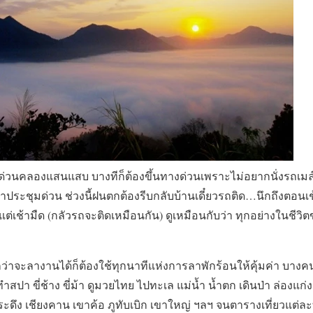
ือด่วนคลองแสนแสบ บางทีก็ต้องขึ้นทางด่วนเพราะไม่อยากนั่งรถเมล์ที่
ข้าประชุมด่วน ช่วงนี้ฝนตกต้องรีบกลับบ้านเดี๋ยวรถติด…นึกถึงตอน
เช้ามืด (กลัวรถจะติดเหมือนกัน) ดูเหมือนกับว่า ทุกอย่างในชีวิตขอ
กว่าจะลางานได้ก็ต้องใช้ทุกนาทีแห่งการลาพักร้อนให้คุ้มค่า บางคน
ทำสปา ขี่ช้าง ขี่ม้า ดูมวยไทย ไปทะเล แม่น้ำ น้ำตก เดินป่า ล่องแก
ูกระดึง เชียงคาน เขาค้อ ภูทับเบิก เขาใหญ่ ฯลฯ จนตารางเที่ยวแต่ละที