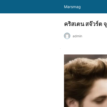
Marsmag
คริสเตน สจ๊วร์ต จุ
admin