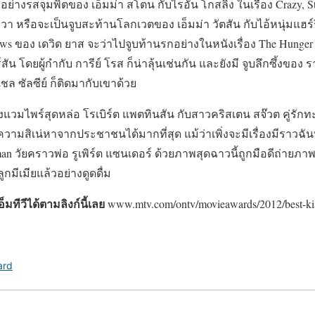
ื่องอย่างรสจุมพิตของ เอ็มม่า สโตน กับไรอัน โกสลิง ในเรื่อง Crazy, S
า หรือจะเป็นจูบสะท้านโลกเวตของ เอ็มม่า วัตสัน กับไอ้หนุ่มแฮร์รี
llows ของ เดวิด ยาส จะว่าไปจูบท้านรกอย่างในหนังเรื่อง The Hunge
ร์สัน โดยผู้กำกับ การีย์ โรส ก็น่าลุ้นเช่นกัน และยังมี จูบลึกซึ้งขอ
ล ซัลซีย์ ก็ติดมากับเขาด้วย
องแวมไพร์สุดหล่อ โรเบิร์ต แพตทินสัน กับสาวคริสเตน สจ๊วต คู่รัก
มสิเน่หาจากประชาชนได้มากที่สุด แม้ว่าเพิ่งจะมีเรื่องมีราวฉันท์ช
man วัยคราวพ่อ รูเพิร์ต แซนเดอร์ ด้วยภาพสุดฉาวนี้ถูกมือดีถ่าย
ลูกมีเมียแล้วอย่างดูดดื่ม
็มทีวีได้ตามลิงก์นี้เลย
www.mtv.com/ontv/movieawards/2012/best-ki
ard