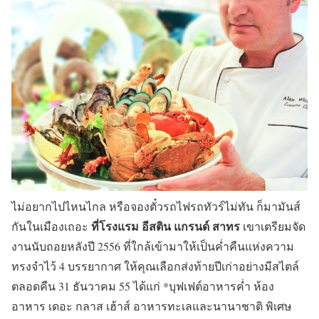
ไม่อยากไปไหนไกล หรือจองตั๋วรถไฟรถทัวร์ไม่ทัน ก็มามันส์
ที่โรงแรม อีสติน แกรนด์ สาทร
กันในเมืองเถอะ
เขาเตรียมจัด
งานนับถอยหลังปี 2556 ที่ใกล้เข้ามาให้เป็นค่ำคืนแห่งความ
ทรงจำไว้ 4 บรรยากาศ ให้คุณเลือกส่งท้ายปีเก่าอย่างมีสไตล์
ตลอดคืน 31 ธันวาคม 55 ได้แก่ *บุฟเฟต์อาหารค่ำ ห้อง
อาหาร เดอะ กลาส เฮ้าส์ อาหารทะเลและนานาชาติ พิเศษ