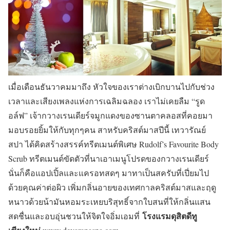
เมื่อเดือนธันวาคมมาถึง หัวใจของเราต่างเบิกบานไปกับช่วง
เวลาและเสียงเพลงแห่งการเฉลิมฉลอง เราไม่เคยลืม “รูด
อล์ฟ” เจ้ากวางเรนเดียร์จมูกแดงของซานตาคลอสที่คอยมา
มอบรอยยิ้มให้กับทุกๆคน สาหรับคริสต์มาสปีนี้ เทวารัณย์
สปา ได้คิดสร้างสรรค์ทรีตเมนต์พิเศษ Rudolf’s Favourite Body
Scrub ทรีตเมนต์ขัดตัวที่นาเอาเมนูโปรดของกวางเรนเดียร์
นั่นก็คือแอปเปิ้ลและแครอทสดๆ มาทาเป็นสครับที่เปี่ยมไป
ด้วยคุณค่าต่อผิว เพิ่มกลิ่นอายของเทศกาลคริสต์มาสและฤดู
หนาวด้วยน้ามันหอมระเหยบริสุทธิ์จากใบสนที่ให้กลิ่นแสน
โรงแรมดุสิตดีทู
สดชื่นและอบอุ่นชวนให้จิตใจอิ่มเอมที่