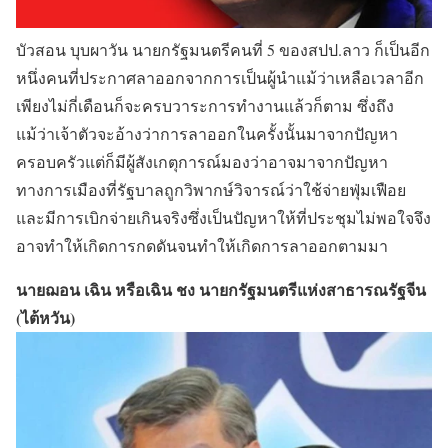
บัวสอน บุบผาวัน นายกรัฐมนตรีคนที่ 5 ของสปป.ลาว ก็เป็นอีก
หนึ่งคนที่ประกาศลาออกจากการเป็นผู้นำแม้ว่าเหลือเวลาอีก
เพียงไม่กี่เดือนก็จะครบวาระการทำงานแล้วก็ตาม ซึ่งถึง
แม้ว่าเจ้าตัวจะอ้างว่าการลาออกในครั้งนั้นมาจากปัญหา
ครอบครัวแต่ก็มีผู้สังเกตุการณ์มองว่าอาจมาจากปัญหา
ทางการเมืองที่รัฐบาลถูกวิพากษ์วิจารณ์ว่าใช้จ่ายฟุ่มเฟือย
และมีการเบิกจ่ายเกินจริงซึ่งเป็นปัญหาให้ที่ประชุมไม่พอใจจึง
อาจทำให้เกิดการกดดันจนทำให้เกิดการลาออกตามมา
นายฌอน เฉิน หรือเฉิน ชง นายกรัฐมนตรีแห่งสาธารณรัฐจีน
(ไต้หวัน)