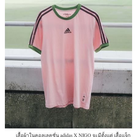
เสื้อผ้าในคอลเลคชั่น adidas X NIGO จะมีตั้งแต่ เสื้อแจ็ก