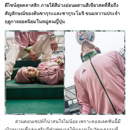
ดีไซน์สุดคลาสสิก ภายใต้สีม่วงอ่อนผสานสีเขียวสดที่สื่อถึง
สัญลักษณ์ของต้นซากุระและซากุระโมจิ ขนมหวานประจำ
ฤดูกาลยอดนิยมในหมู่คนญี่ปุ่น
ส่วนคอนเซปท์ก็น่าสนใจไม่น้อย เพราะคอลเลคชั่นนี้มี
เป้าหมายเพื่อส่งเสริมกีฬาฟุตบอลให้กลายเป็นวัฒนธรรมที่