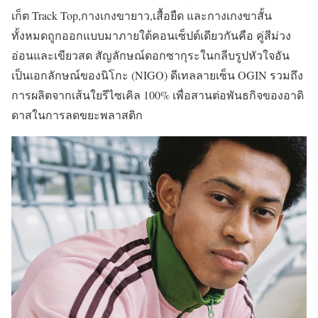
เก็ต Track Top,กางเกงขายาว,เสื้อยืด และกางเกงขาสั้น
ทั้งหมดถูกออกแบบมาภายใต้คอนเซ็ปต์เดียวกันคือ คู่สีม่วง
อ่อนและเขียวสด สัญลักษณ์ดอกซากุระในกลีบรูปหัวใจอัน
เป็นเอกลักษณ์ของนิโกะ (NIGO) ดีเทลลายเซ็น OGIN รวมถึง
การผลิตจากเส้นใยรีไซเคิล 100% เพื่อสานต่อพันธกิจของอาดิ
ดาสในการลดขยะพลาสติก