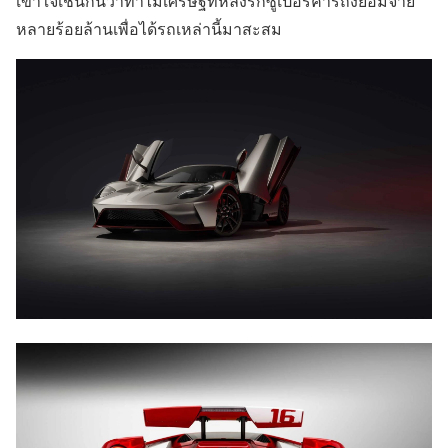
เข้าใจเช่นกันว่าทำไมเศรษฐีที่หลงรักซูเปอร์คาร์ถึงยอมจ่าย
หลายร้อยล้านเพื่อได้รถเหล่านี้มาสะสม