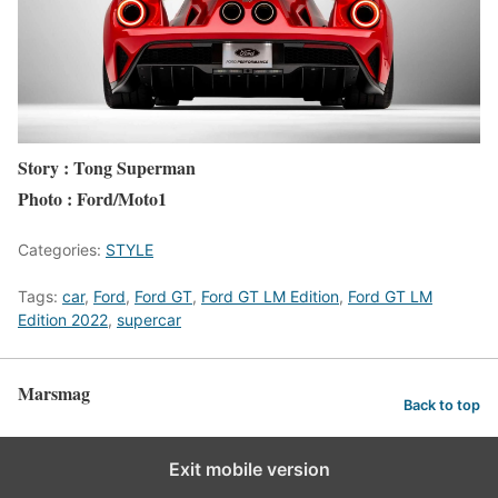
Story : Tong Superman
Photo : Ford/Moto1
Categories:
STYLE
Tags:
car
,
Ford
,
Ford GT
,
Ford GT LM Edition
,
Ford GT LM
Edition 2022
,
supercar
Marsmag
Back to top
Exit mobile version