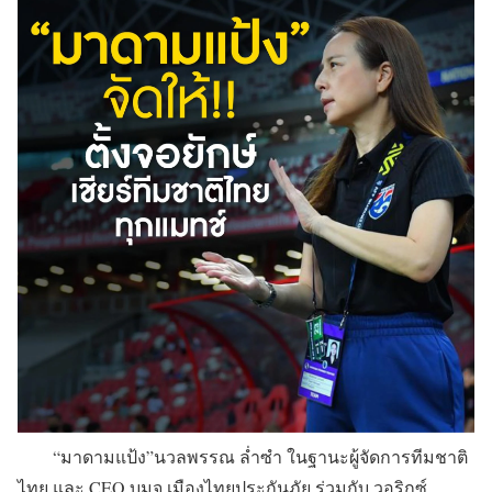
“มาดามแป้ง”นวลพรรณ ล่ำซำ ในฐานะผู้จัดการทีมชาติ
ไทย และ CEO บมจ.เมืองไทยประกันภัย ร่วมกับ วอริกซ์