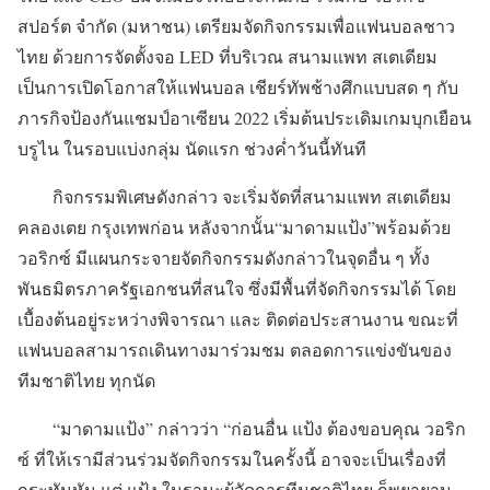
สปอร์ต จำกัด (มหาชน) เตรียมจัดกิจกรรมเพื่อแฟนบอลชาว
ไทย ด้วยการจัดตั้งจอ LED ที่บริเวณ สนามแพท สเตเดียม
เป็นการเปิดโอกาสให้แฟนบอล เชียร์ทัพช้างศึกแบบสด ๆ กับ
ภารกิจป้องกันแชมป์อาเซียน 2022 เริ่มต้นประเดิมเกมบุกเยือน
บรูไน ในรอบแบ่งกลุ่ม นัดแรก ช่วงค่ำวันนี้ทันที
กิจกรรมพิเศษดังกล่าว จะเริ่มจัดที่สนามแพท สเตเดียม
คลองเตย กรุงเทพก่อน หลังจากนั้น“มาดามแป้ง”พร้อมด้วย
วอริกซ์ มีแผนกระจายจัดกิจกรรมดังกล่าวในจุดอื่น ๆ ทั้ง
พันธมิตรภาครัฐเอกชนที่สนใจ ซึ่งมีพื้นที่จัดกิจกรรมได้ โดย
เบื้องต้นอยู่ระหว่างพิจารณา และ ติดต่อประสานงาน ขณะที่
แฟนบอลสามารถเดินทางมาร่วมชม ตลอดการแข่งขันของ
ทีมชาติไทย ทุกนัด
“มาดามแป้ง” กล่าวว่า “ก่อนอื่น แป้ง ต้องขอบคุณ วอริก
ซ์ ที่ให้เรามีส่วนร่วมจัดกิจกรรมในครั้งนี้ อาจจะเป็นเรื่องที่
กระทันหัน แต่ แป้ง ในฐานะผู้จัดการทีมชาติไทย ก็พยายาม