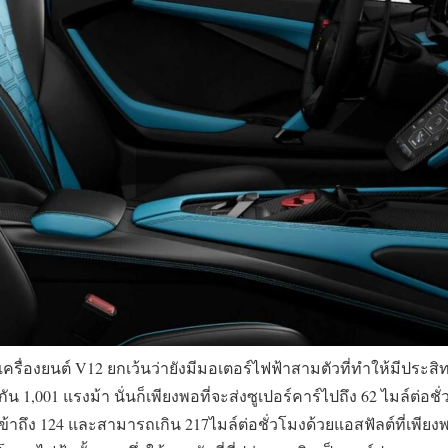
ื่องยนต์ V12 ยกเว้นว่ายังมีมอเตอร์ไฟฟ้าสามตัวที่ทำให้มีประส
น 1,001 แรงม้า นั่นก็เพียงพอที่จะส่งซูเปอร์คาร์ไปถึง 62 ไมล์ต่อชั
ข้าถึง 124 และสามารถเกิน 217ไมล์ต่อชั่วโมงด้วยแอสฟัลต์ที่เพียง