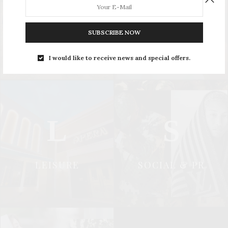
U
S
SUBSCRIBE NOW
UPDATE
STYLE
I would like to receive news and special offers.
L
S
LEISURE
SOCIAL & PR