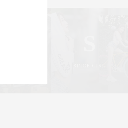
S
S
OCIAL & PR
SPICE GIRL