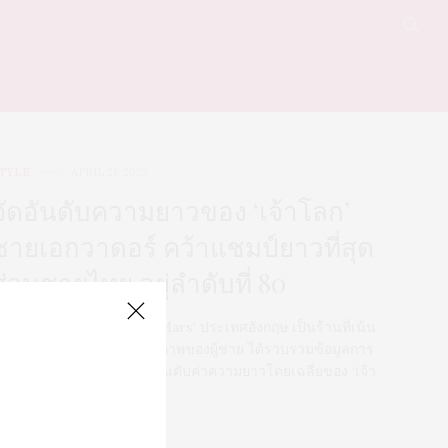
TYLE
APRIL 21, 2022
จัดอันดับความยาวของ ‘เจ้าโลก’
ชายเอกวาดอร์ คว้าแชมป์ยาวที่สุด
ส่วนชายไทย อยู่ลำดับที่ 80
้านขายยาออนไลน์ ‘From Mars’ ประเทศอังกฤษ เป็นร้านที่เน้น
ินค้าและบริการเกี่ยวกับสุขภาพของผู้ชาย ได้รวบรวมข้อมูลการ
ำรวจผ่าน google การจัดอันดับค่าความยาวโดยเฉลี่ยของ ‘เจ้า
ลก’ ของผู้ชาย 86 ประเทศ
0 SHARES