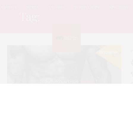
UPDATE
STYLE
LEISURE
SOCIAL & PR
SPICE GIRL
Tag:
ขายยาออนไลน์
S
ร
ส
ส
โ