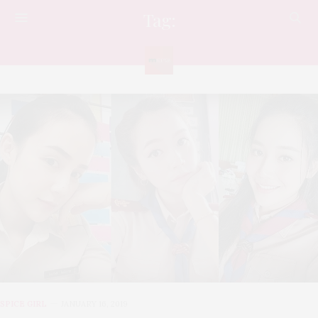
Tag:
ครู
SPICE GIRL
JANUARY 16, 2019