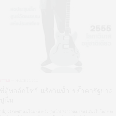
STYLE
MARCH 20, 2012
พี่ตู้ทอล์กโชว์ 'แร้งกินน้ำ' ขย้ำคอรัฐบาล
ปูนิ่ม
“พี่ตู้ จรัสพงษ์” เผยโฉมหน้าแร้ง (กินน้ำ) ที่ร่ำรวยเผ่าพันธุ์เดียวในโลก และ