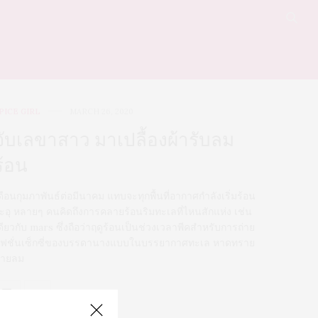
PICE GIRL
MARCH 26, 2020
จับเลขาสาว มาเปลื้องผ้ารับลม
ร้อน
ดือนกุมภาพันธ์ต่อมีนาคม แทบจะทุกพื้นที่อากาศกำลังเริ่มร้อน
ะอุ หลายๆ คนคิดถึงการคลายร้อนริมทะเลที่ไหนสักแห่ง เช่น
ดียวกับ mars ซึ่งถือว่าฤดูร้อนเป็นช่วงเวลาพีคสำหรับการถ่าย
ฟชั่นเซ็กซี่ของบรรดานางแบบในบรรยากาศทะเล หาดทราย
ายลม
0 SHARES