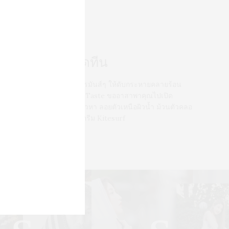
TYLE
MARCH 27, 2012
Kitesurf มันส์สุดทีน
น้าร้อนแบบนี้มันต้องหาอะไรมันส์ๆ ให้ดับกระหายคลายร้อน
ามประสาวัยรุ่นกันสักหน่อย Taste ขออาสาพาคุณไปเปิด
ระสบการณ์ท้าลมร้อน เหินเวหา ลอยตัวเหนือผิวน้ำ ม้วนตัวคลอ
้อเกลียวคลื่น กับกีฬาสุดเอ็กตรีม Kitesurf
0 SHARES