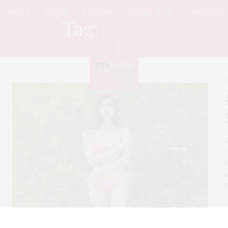
UPDATE
STYLE
LEISURE
SOCIAL & PR
SPICE GIRL
Tag:
ซัมเมอร์
S
เ
ร
เ
แ
ส