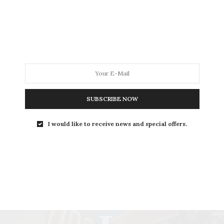
S
ห
ต
SUBSCRIBE NOW
ป
ล
I would like to receive news and special offers.