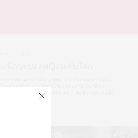
TYLE
JULY 31, 2014
10 นักฟุตบอลหญิงระดับโลก
0 รายชื่อของผู้เล่นที่ยิ่งใหญ่ที่สุดเท่าที่โลกนี้เคยมีมา — ไม่แน่
มื่อฟุตบอลหญิงชิงแชมป์โลกในปีหน้าเดินทางมาถึง ทัพนัก
ุตบอลสาวไทย อาจจะมีโอกาสได้ลงฟาดแข้งกับนักฟุตบอลผู้ยิ่ง
หญ่เหล่านี้สักครั้ง
0 SHARES