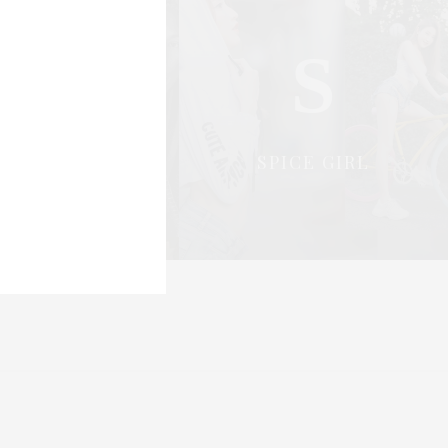
S
S
OCIAL & PR
SPICE GIRL