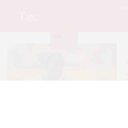
UPDATE
STYLE
LEISURE
SOCIAL & PR
SPICE GIRL
Tag:
นักฟุตบอลหญิง
S
1
เ
ฟ
ใ