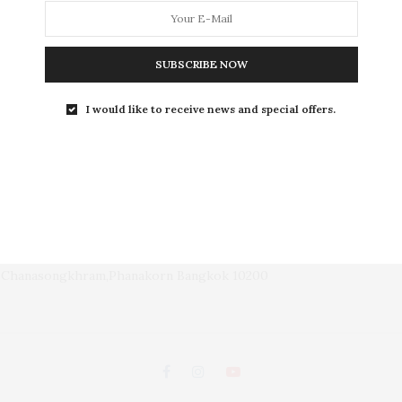
L
SUBSCRIBE NOW
I would like to receive news and special offers.
LEISURE
S
ถนนพระอาทิตย์ แขวงชนะสงคราม เขตพระนคร กรุงเทพฯ 10200
d, Chanasongkhram,Phanakorn Bangkok 10200