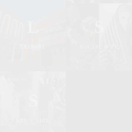
L
S
LEISURE
SOCIAL & PR
S
SPICE GIRL