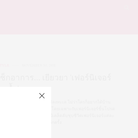
TYLE
NOVEMBER 30, 2011
เช็กอาการ… เยียวยา 'เฟอร์นิเจอร์
จมน้ำ'
ด้เวลาล้างบ้าน หลังปลาวาฬลงทะเล ไม่ว่าใครก็อยากได้บ้าน
ลังเก่ากลับคืนมาเหมือนเดิม โดยเฉพาะกับเฟอร์นิเจอร์ชิ้นโปรด
ี่อยู่ด้วยกันจนเข้าใจ Taste มีเคล็ดลับชุบชีวิตเฟอร์นิเจอร์แต่ละ
ระเภท ให้กลับมาใช้งานได้อีกครั้ง
0 SHARES