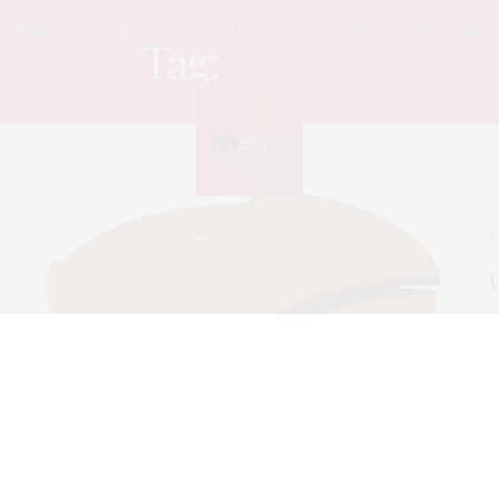
UPDATE
STYLE
LEISURE
SOCIAL & PR
SPICE GIRL
Tag:
น้ำท่วม
S
ไ
ห
ท
ป