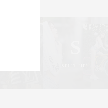
S
S
OCIAL & PR
SPICE GIRL