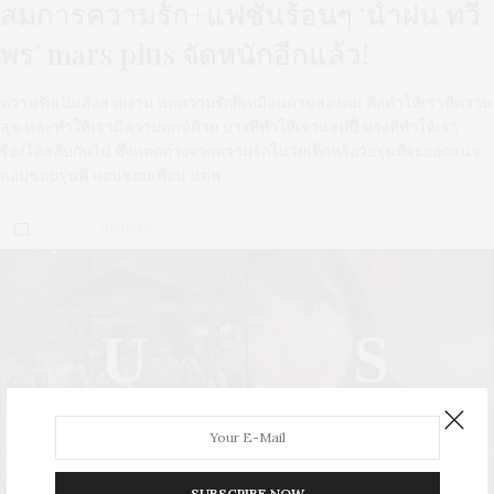
สมการความรัก+แฟชั่นร้อนๆ ‘น้ำฝน ทวี
พร’ mars plus จัดหนักอีกแล้ว!
ความรักเป็นสิ่งสวยงาม แต่ความรักก็เหมือนดาบสองคม คือทำให้เรามีความ
สุข และทำให้เรามีความทุกข์ด้วย บางทีทำให้เราแฮปปี้ บางทีทำให้เรา
ร้องไห้สลับกันไป ซึ่งแตกต่างจากความรักในวัยเด็กหรือวัยรุ่นที่จะออกแนว
แอบชอบรุ่นพี่ แอบชอบเพื่อน แต่พ
0 SHARES
U
S
UPDATE
STYLE
SUBSCRIBE NOW