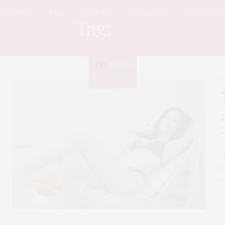
UPDATE
STYLE
LEISURE
SOCIAL & PR
SPICE GIRL
Tag:
บิกินี
S
เ
น
แ