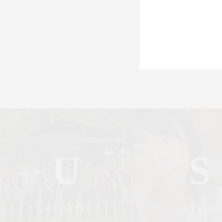
U
S
UPDATE
STYLE