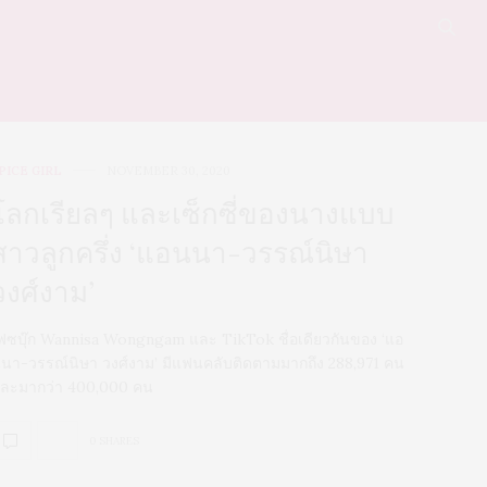
PICE GIRL
NOVEMBER 30, 2020
โลกเรียลๆ และเซ็กซี่ของนางแบบ
สาวลูกครึ่ง ‘แอนนา-วรรณ์นิษา
วงศ์งาม’
ฟซบุ๊ก Wannisa Wongngam และ TikTok ชื่อเดียวกันของ ‘แอ
นา-วรรณ์นิษา วงศ์งาม’ มีแฟนคลับติดตามมากถึง 288,971 คน
ละมากว่า 400,000 คน
0 SHARES