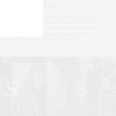
ทำความสะอาดร้าน
ระจกที่ทำงานของท่านสะอาดกระจ่างใสหรือยัง? ถ้ายัง สนใจ
นักงานทำความสะอาดสุดเซ็กซี่กลุ่มนี้ไหม? อันที่จริงสาวๆ กลุ่ม
ี้คือวิธีโปรโมทสาขาใหม่ของร้านจำหน่ายกล้องถ่ายรูปรายหนึ่ง
นเมืองไทหยวน (Taiyuan) ตั้งอยู่ตอนกลางของประเทศจีน ซึ่ง
้างนางแบบในชุดบิกินนี่สีสดใสมาทำความสะอาดร้าน
0 SHARES
S
S
OCIAL & PR
SPICE GIRL