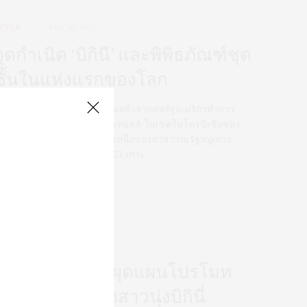
TYLE
JULY 10, 2020
จุดกำเนิด ‘บิกินี’ และพิพิธภัณฑ์ชุด
ชั้นในแห่งแรกของโลก
ันที่ 5 กรกฎาคม 1946 ไม่กี่วันหลังจากสหรัฐอเมริกาทำการ
ดลองระเบิดปรมาณูที่บิกินีอะทอลล์ ในเขตไมโครนีเซียของ
หาสมุทรแปซิฟิก ซึ่งเป็นส่วนหนึ่งของสาธารณรัฐหมู่เกาะ
าร์แชลล์ ประกอบด้วยเกาะ 23 เกาะ
0 SHARES
TYLE
APRIL 1, 2015
ร้านกล้องในจีนผุดแผนโปรโมท
ร้านสุดแซบ จ้างสาวนุ่งบิกินี่