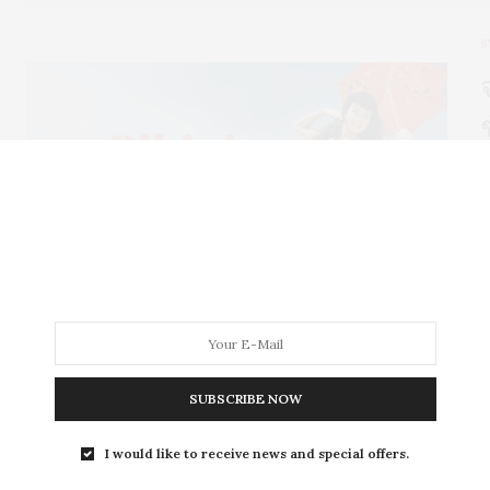
S
ว
ท
ม
ม
S
SUBSCRIBE NOW
I would like to receive news and special offers.