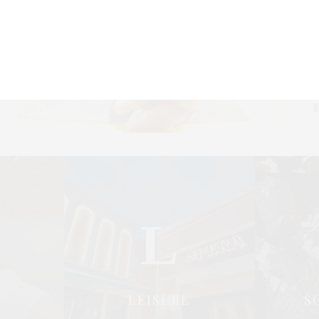
ก
พ
น
ใ
จ
L
LEISURE
S