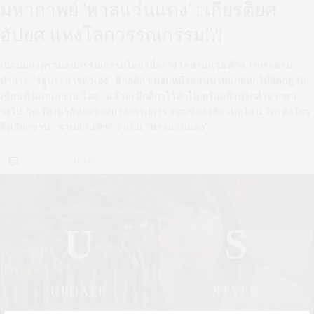
มหากาพย์ 'พาลแว่นแดง' : เกียรติยศ
อัปยศ แห่งโลกวรรณกรรม!?!
เปิดปมสงครามคนวรรณกรรมไทย เมื่อรางวัลพานแว่นฟ้าคว่ำกระดาน
ทำการ “รัฐประหารตัวเอง” ฉีกกติกา มอบหนึ่งแสนบาทแก่บทกวีที่ผิดกฎ นัก
เขียนทั่วแดนสยาม โอด…แล้วจะมีกติกาไว้ทำไม พร้อมฟังปากคำจากคน
วงใน กับเรื่องน่าอัปยศของบางกรรมการ ตอบข้อสงสัย เหตุไฉน ใครต่อใคร
จึงเรียกขาน “พานแว่นฟ้า” ว่าเป็น “พาลแว่นแดง”
0 SHARES
U
S
UPDATE
STYLE