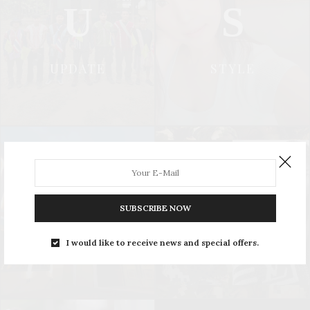
U
S
UPDATE
STYLE
L
S
SUBSCRIBE NOW
LEISURE
SOCIAL & PR
I would like to receive news and special offers.