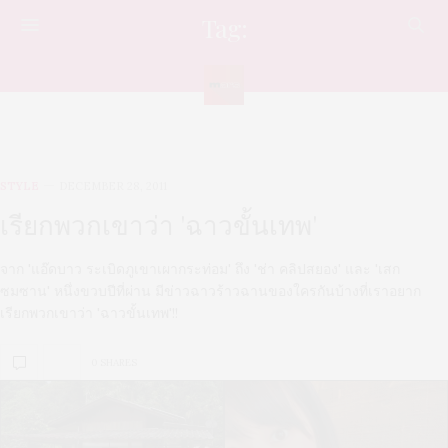
Tag:
พิงกี้
STYLE
DECEMBER 28, 2011
เรียกพวกเขาว่า 'ฉาวขั้นเทพ'
จาก 'แอ๊ดบาว ระเบิดภูเขาเผากระท่อม' ถึง 'ช่า คลิปสยอง' และ 'เสก
ซมซาน' หนึ่งขวบปีที่ผ่าน มีข่าวฉาวร้าวฉานของใครกันบ้างที่เราอยาก
เรียกพวกเขาว่า 'ฉาวขั้นเทพ'!!
0 SHARES