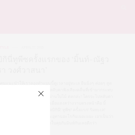
TYLE
APRIL 17, 2015
บิกินี่ทูพีซครั้งแรกของ ‘มิ้นท์-ณัฐว
รา วงศ์วาสนา’
ีคนแนะนำให้เราลองทำแบบนี้ดูเวลาอยู่ทะเล ยืนนิ่งๆ ค่อยๆ สูด
ายใจเข้าปอดลึกๆ ช้าๆ แล้วหลับตาฟังเสียงคลื่นที่เข้ามากระทบ
ูเบาๆ ฟังเสียงลมฟิ้วๆ ที่ลอดผ่านใบไม้ ตลกล่ะ! ใครจะไปหลับตา
ำท่าโรแมนติกแบบนั้นได้ในเมื่อแสงสว่างวาบตรงหน้าคือ มิ้
ท์-ณัฐวรา วงศ์วาสนา ในชุดบิกินี! ทูพีซ! ครั้งแรก! ริมทะเล!
าบหวาม! หวั่นไหว! โอ๊ย!… จะอุทานอะไรกันเยอะแยะ เอาเป็นว่า
ราไปดูดน้ำมะพร้าวนั่งเปลผ้าใบคุยกับมินท์กันเลยดีกว่า