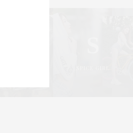
0 SHARES
S
S
OCIAL & PR
SPICE GIRL