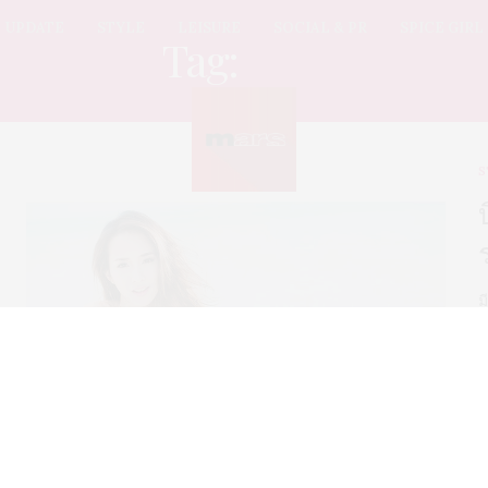
UPDATE
STYLE
LEISURE
SOCIAL & PR
SPICE GIRL
Tag:
มิ้นท์
S
ม
ห
ห
ท
น
ว
เ