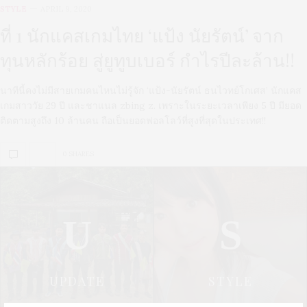
STYLE
APRIL 9, 2020
ที่ 1 นักแคสเกมไทย ‘แป้ง นัยรัตน์’ จาก
ทุนหลักร้อย สู่ยูทูบเบอร์ กำไรปีละล้าน!!
นาทีนี้คงไม่มีสายเกมคนไหนไม่รู้จัก ‘แป้ง-นัยรัตน์ ธนไวทย์โกเศส’ นักแคส
เกมสาววัย 29 ปี และชาแนล zbing z. เพราะในระยะเวลาเพียง 5 ปี มียอด
ติดตามสูงถึง 10 ล้านคน ถือเป็นยอดฟอลโลว์ที่สูงที่สุดในประเทศ!!
0 SHARES
U
S
UPDATE
STYLE