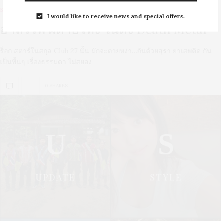
STYLE
DECEMBER 26, 2011
I would like to receive news and special offers.
อาถรรพ์ ผีตายโหง ในดง Death Metal
ร็อก สตาร์ในสกุล Club 27 นั้น มักจะตายหง่า…กันด้วยสุรา ยาเสพติด กัน
เป็นพื้นๆ เรื่องธรรมดา ไม่สยอง
0 SHARES
U
S
UPDATE
STYLE