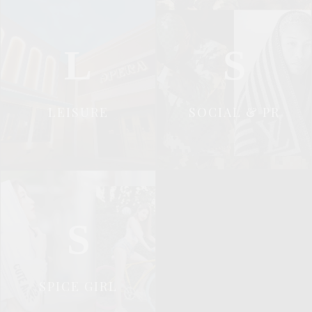
L
S
LEISURE
SOCIAL & PR
S
SPICE GIRL