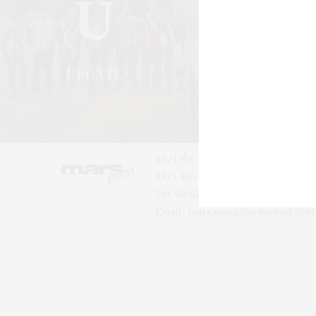
U
S
UPDATE
STYLE
49/1 ชั้น 4 อาคารบ้านเจ้าพระยา 
49/1 4th floor, Phra-A-Thit Roa
Tel. 02 629 2211 #2256 #2226
Email :
mars.magazine@gmail.com