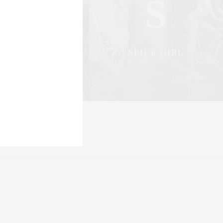
S
S
OCIAL & PR
SPICE GIRL