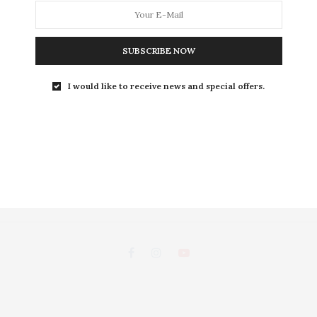
L
SUBSCRIBE NOW
LEISURE
S
I would like to receive news and special offers.
ถนนพระอาทิตย์ แขวงชนะสงคราม เขตพระนคร กรุงเทพฯ 10200
d, Chanasongkhram,Phanakorn Bangkok 10200