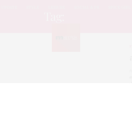
UPDATE
STYLE
LEISURE
SOCIAL & PR
SPICE GIRL
Tag:
ลิฟท์
S
ก
ศ
เ