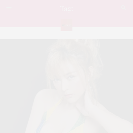
Tag:
วาป