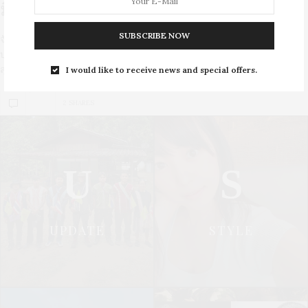
มีดีก็ต้องโชว์ 'โบกิ-ภาสินี บุญรอด'
SUBSCRIBE NOW
จัดเต็มๆ หนักๆ อีกสักรอบ ด้วยรหัสละลายสายตา35-24-34 'โบกิ-ภาสินี
บุญรอด' เธอคืออีกหนึ่งพริตตี้ตัวแม่ที่มาพร้อมความขี้เล่นแสนซนและเซ็กซี่
สุดๆ
I would like to receive news and special offers.
2 SHARES
U
S
UPDATE
STYLE