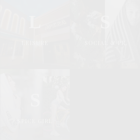
L
S
LEISURE
SOCIAL & PR
S
SPICE GIRL