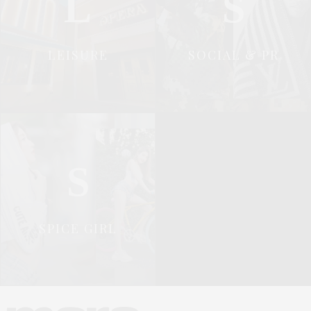
L
S
LEISURE
SOCIAL & PR
S
SPICE GIRL