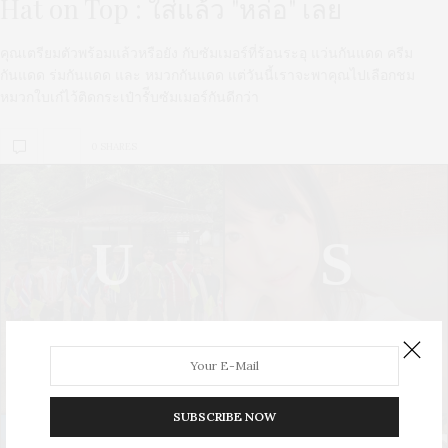
Hat on Top : ใส่แล้ว "หล่อ" เลย
คุณเตรียมตัวพร้อมแล้วหรือยัง กับซัมเมอร์ที่ร้อนระอุ แว่นกันแดด ครีม
กันแดด ร่มกันแดด และ หมวกกันแดด แต่วันนี้เราจะพาคุณไปเลือกชม
หมวกใบเก๋ไว้ติดกระเป๋ารัีบซัมเมอร์กันดีกว่า
0 SHARES
U
S
UPDATE
STYLE
SUBSCRIBE NOW