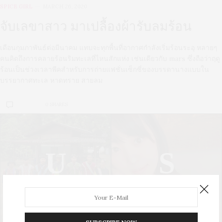
SPICE GIRL
MARCH 26, 2020
จับเลขาสาว มาเปลื้องผ้ารับลมร้อน
เดือนกุมภาพันธ์ต่อมีนาคม แทบจะทุกพื้นที่อากาศกำลังเริ่มร้อนระอุ หลายๆ
คนคิดถึงการคลายร้อนริมทะเลที่ไหนสักแห่ง เช่นเดียวกับ mars ซึ่งถือว่าฤดู
ร้อนเป็นช่วงเวลาพีคสำหรับการถ่ายแฟชั่นเซ็กซี่ของบรรดานางแบบใน
บรรยากาศทะเล หาดทราย สายลม
0 SHARES
U
S
UPDATE
STYLE