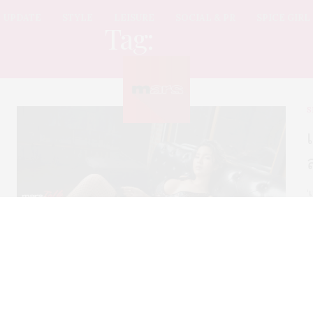
UPDATE
STYLE
LEISURE
SOCIAL & PR
SPICE GIRL
Tag:
อินดี้
S
‘
อ
แ
‘