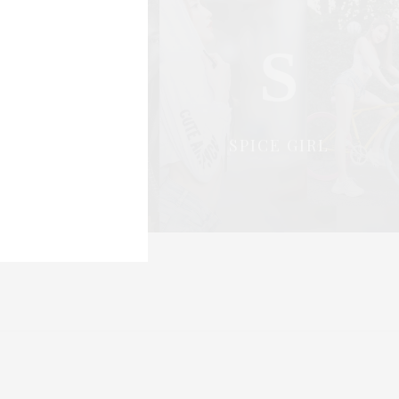
S
S
OCIAL & PR
SPICE GIRL