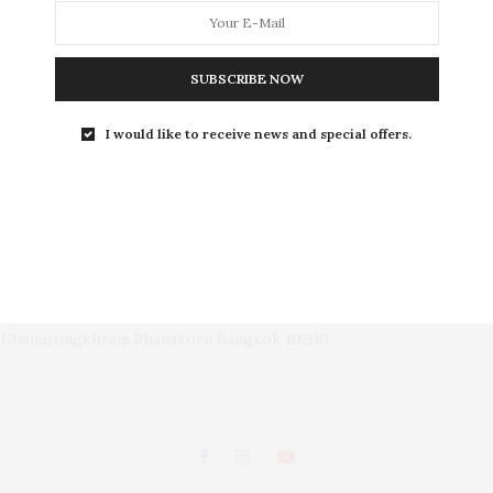
L
SUBSCRIBE NOW
I would like to receive news and special offers.
LEISURE
S
ถนนพระอาทิตย์ แขวงชนะสงคราม เขตพระนคร กรุงเทพฯ 10200
d, Chanasongkhram,Phanakorn Bangkok 10200