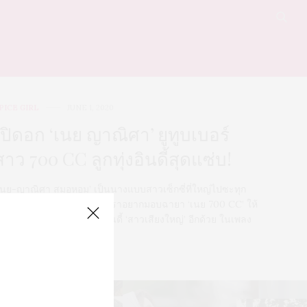
PICE GIRL
JUNE 1, 2020
เปิดอก ‘เนย ญาณิศา’ ยูทูบเบอร์
สาว 700 CC ลูกทุ่งอินดี้สุดแซ่บ!
เนย-ญาณิศา สมอหอม’ เป็นนางแบบสาวเซ็กซี่ที่ใหญ่ไปซะทุก
ย่าง! นอกจากทรงโตขนาดเราอยากมอบฉายา ‘เนย 700 CC’ ให้
ล้วเธอยังเป็นนักร้องลูกทุ่งอินดี้ ‘สาวเสียงใหญ่’ อีกด้วย ในเพลง
มาแมะ’
0 SHARES