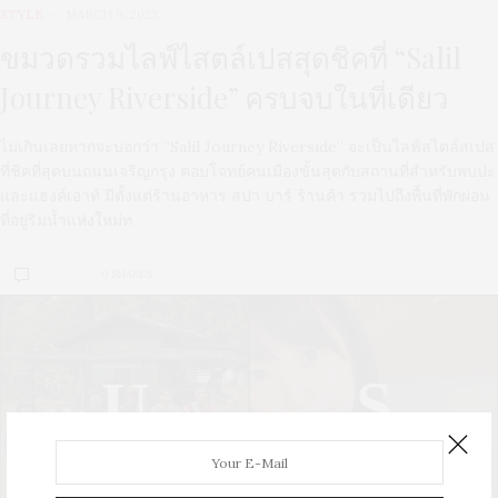
STYLE
MARCH 9, 2023
ขมวดรวมไลฟ์ไสตล์เปสสุดชิคที่ “Salil
Journey Riverside” ครบจบในที่เดียว
ไม่เกินเลยหากจะบอกว่า “Salil Journey Riverside” จะเป็นไลฟ์สไตล์สเปส
ที่ชิคที่สุดบนถนนเจริญกรุง ตอบโจทย์คนเมืองขั้นสุดกับสถานที่สำหรับพบปะ
และแฮงค์เอาท์ มีตั้งแต่ร้านอาหาร สปา บาร์ ร้านค้า รวมไปถึงพื้นที่พักผ่อน
ที่อยู่ริมน้ำแห่งใหม่ท
0 SHARES
U
S
UPDATE
STYLE