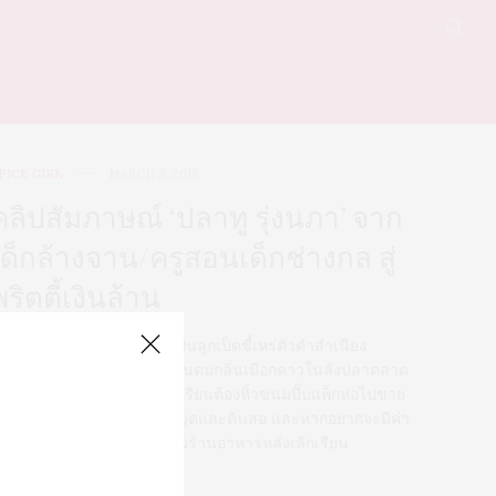
PICE GIRL
MARCH 8, 2018
คลิปสัมภาษณ์ ‘ปลาทู รุ่งนภา’ จาก
เด็กล้างจาน/ครูสอนเด็กช่างกล สู่
พริตตี้เงินล้าน
ปลาทู-รุ่งนภา นุ้ยเมือง’เคยเป็นลูกเป็ดขี้เหร่ตัวดำสำเนียง
องแดงที่วัย 4-5 ขวบต้องนอนดมกลิ่นเมือกคาวในลังปลาตลาด
ดเพราะช่วยแม่ขายของ วัยเรียนต้องหิ้วขนมปี๊บแพ็กห่อไปขาย
พื่อนเพียงเพื่อจะมีค่าชุดค่าสมุดและดินสอ และหากอยากจะมีค่า
ทอมก็ต้องรับจ้างล้างจานตามร้านอาหารหลังเลิกเรียน