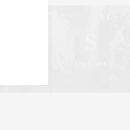
0 SHARES
S
S
OCIAL & PR
SPICE GIRL