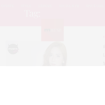
UPDATE
STYLE
LEISURE
SOCIAL & PR
SPICE GIRL
Tag:
เด็กช่างกล
S
‘
ท
ส
เ
เ