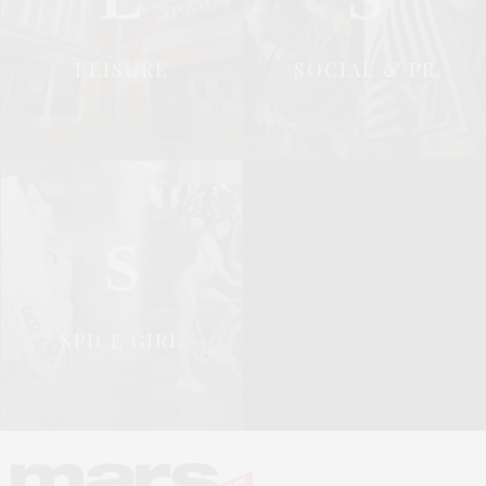
LEISURE
SOCIAL & PR
S
SPICE GIRL