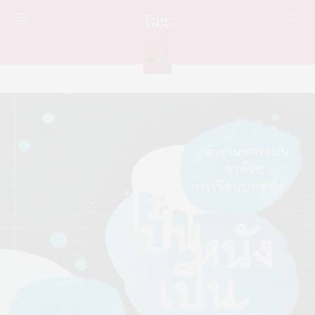
Tag:
เต๋อ