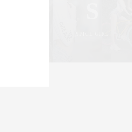
S
S
OCIAL & PR
SPICE GIRL