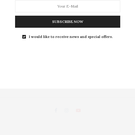
L
SUBSCRIBE NOW
LEISURE
S
I would like to receive news and special offers.
ถนนพระอาทิตย์ แขวงชนะสงคราม เขตพระนคร กรุงเทพฯ 10200
d, Chanasongkhram,Phanakorn Bangkok 10200