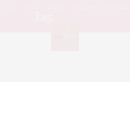
UPDATE
STYLE
LEISURE
SOCIAL & PR
SPICE GIRL
Tag:
เมืองไทย
Sorry, no posts found