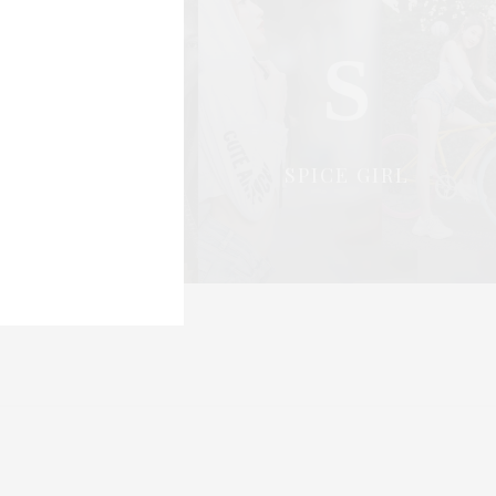
S
S
OCIAL & PR
SPICE GIRL