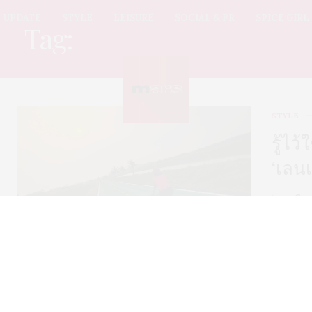
UPDATE
STYLE
LEISURE
SOCIAL & PR
SPICE GIRL
Tag:
เลนเขียวสุวรรณภูมิ
STYLE
รู้ไว
‘เลนเ
‘เลนเขียว
จะไม่ใช่ข
สัมผัส