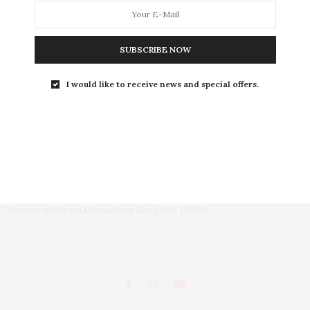
L
SUBSCRIBE NOW
I would like to receive news and special offers.
LEISURE
S
ถนนพระอาทิตย์ แขวงชนะสงคราม เขตพระนคร กรุงเทพฯ 10200
d, Chanasongkhram,Phanakorn Bangkok 10200